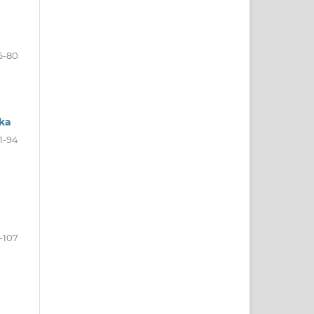
6-80
ka
1-94
-107