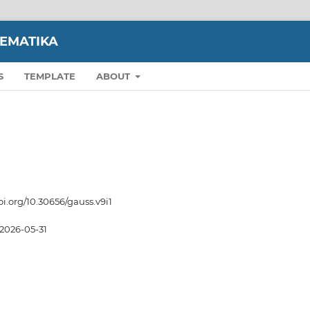
TEMATIKA
S
TEMPLATE
ABOUT
oi.org/10.30656/gauss.v9i1
2026-05-31