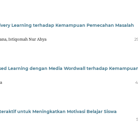
civery Learning terhadap Kemampuan Pemecahan Masalah
riana, Istiqomah Nur Ahya
2
sed Learning dengan Media Wordwall terhadap Kemampua
ya
4
eraktif untuk Meningkatkan Motivasi Belajar Siswa