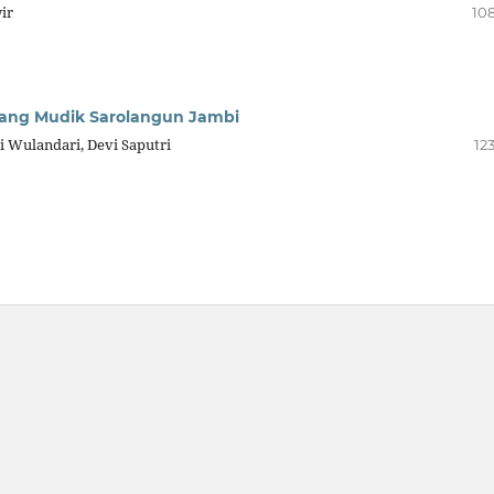
ir
108
uang Mudik Sarolangun Jambi
hi Wulandari, Devi Saputri
12