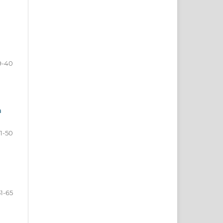
9-40
n
1-50
51-65