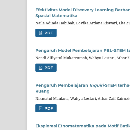
Efektivitas Model Discovery Learning Berb
Spasial Matematika
Naila Adinda Habibah, Lovika Ardana Riswari, Eka Z
PDF
Pengaruh Model Pembelajaran PBL–STEM ter
Nendi Alfiyatul Mukarromah, Wahyu Lestari, Athar Za
PDF
Pengaruh Pembelajaran
Inquiri
-STEM terha
Ruang
Nikmatul Maulana, Wahyu Lestari, Athar Zaif Zairozi
PDF
Eksplorasi Etnomatematika pada Motif Bat