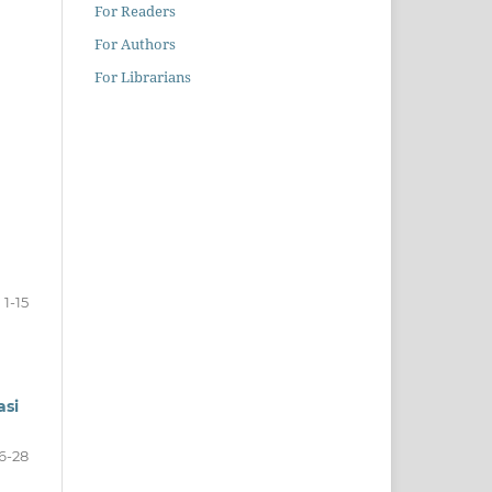
For Readers
For Authors
For Librarians
1-15
asi
6-28