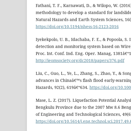
Fathani, T. F., Karnawati, D., & Wilopo, W. (2016
methodology to develop a standard for landslid
Natural Hazards and Earth System Sciences, 16(
https://doi.org/10.5194/nhess-16-2123-2016
Iyekekpolo, U. B., Idachaba, F. E., & Popoola, S. I
detection and monitoring system based on Wire
Proc. Int. Conf. Ind. Eng. Oper. Manag, 1381â€“
http://ieomsociety.org/dc2018/papers/376.pdf
Liu, C., Guo, L., Ye, L., Zhang, S., Zhao, Y., & Son
advances in Chinaâ€™s flash flood early-warnin
Hazards, 92(2), 619â€“634.
https://doi.org/10.10
Mase, L. Z. (2017). Liquefaction Potential Analys
Bengkulu Province due to the 2007 Mw 8.6 Beng
of Engineering and Technological Sciences, 49(6
https://doi.org/10.5614/j.eng.technol.sci.2017.49.