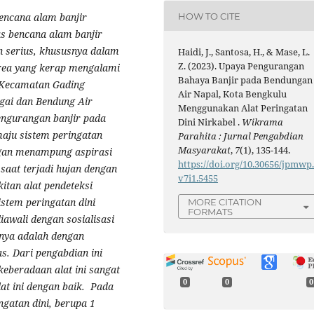
HOW TO CITE
bencana alam banjir
as bencana alam banjir
an serius, khususnya dalam
Haidi, J., Santosa, H., & Mase, L.
Z. (2023). Upaya Pengurangan
area yang kerap mengalami
Bahaya Banjir pada Bendungan
, Kecamatan Gading
Air Napal, Kota Bengkulu
ngai dan Bendung Air
Menggunakan Alat Peringatan
engurangan banjir pada
Dini Nirkabel .
Wikrama
maju sistem peringatan
Parahita : Jurnal Pengabdian
Masyarakat
,
7
(1), 135-144.
ngan menampung aspirasi
https://doi.org/10.30656/jpmwp
saat terjadi hujan dengan
v7i1.5455
kitan alat pendeteksi
istem peringatan dini
MORE CITATION
FORMATS
iawali dengan sosialisasi
nya adalah dengan
s. Dari pengabdian ini
eberadaan alat ini sangat
0
0
0
t ini dengan baik. Pada
ngatan dini, berupa 1