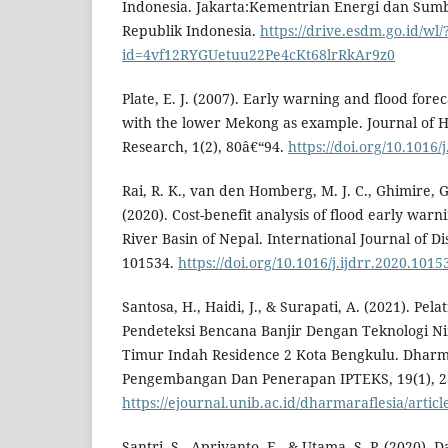
Indonesia. Jakarta:Kementrian Energi dan Sum
Republik Indonesia.
https://drive.esdm.go.id/wl/
id=4vf12RYGUetuu22Pe4cKt68lrRkAr9z0
Plate, E. J. (2007). Early warning and flood forec
with the lower Mekong as example. Journal of
Research, 1(2), 80â€“94.
https://doi.org/10.1016/
Rai, R. K., van den Homberg, M. J. C., Ghimire, G
(2020). Cost-benefit analysis of flood early warn
River Basin of Nepal. International Journal of Di
101534.
https://doi.org/10.1016/j.ijdrr.2020.1015
Santosa, H., Haidi, J., & Surapati, A. (2021). Pe
Pendeteksi Bencana Banjir Dengan Teknologi N
Timur Indah Residence 2 Kota Bengkulu. Dharma 
Pengembangan Dan Penerapan IPTEKS, 19(1), 2
https://ejournal.unib.ac.id/dharmaraflesia/artic
Santri, S., Apriyanto, E., & Utama, S. P. (2020)