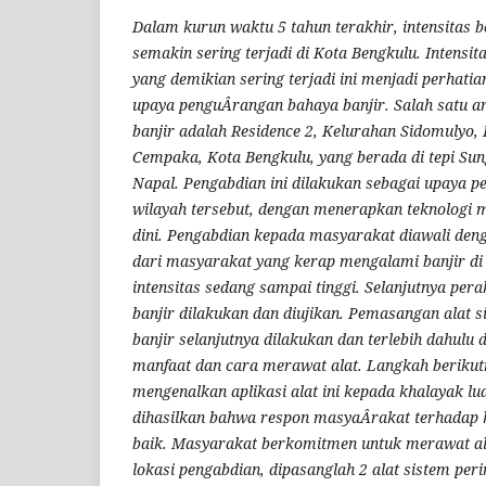
Dalam kurun waktu 5 tahun terakhir, intensitas 
semakin sering terjadi di Kota Bengkulu. Intensit
yang demikian sering terjadi ini menjadi perhati
upaya penguÂ­rangan bahaya banjir. Salah satu 
banjir adalah Residence 2, Kelurahan Sidomulyo
Cempaka, Kota Bengkulu, yang berada di tepi Su
Napal. Pengabdian ini dilakukan sebagai upaya p
wilayah tersebut, dengan menerapkan teknologi 
dini. Pengabdian kepada masyarakat diawali de
dari masyarakat yang kerap mengalami banjir di 
intensitas sedang sampai tinggi. Selanjutnya pera
banjir dilakukan dan diujikan. Pemasangan alat s
banjir selanjutnya dilakukan dan terlebih dahulu d
manfaat dan cara merawat alat. Langkah berikut
mengenalkan aplikasi alat ini kepada khalayak lua
dihasilkan bahwa respon masyaÂ­rakat terhadap k
baik. Masyarakat berkomitmen untuk merawat ala
lokasi pengabdian, dipasanglah 2 alat sistem peri