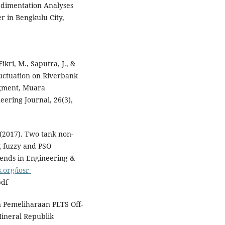
Sedimentation Analyses
 in Bengkulu City,
ikri, M., Saputra, J., &
Fluctuation on Riverbank
egment, Muara
ering Journal, 26(3),
 (2017). Two tank non-
ng fuzzy and PSO
rends in Engineering &
.org/iosr-
pdf
 Pemeliharaan PLTS Off-
ineral Republik