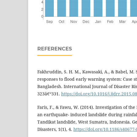
REFERENCES
Fakhruddin, S. H. M., Kawasaki, A., & Babel, M.
responses to flood early warning system: Case st
Bangladesh. International Journal of Disaster Ri
323â€“331.
https://doi.org/10.1016/j.ijdrr.2015.0
Faris, F., & Fawu, W. (2014). Investigation of the
an earthquake- induced landslide during rainfall
Tandikat landslide, West Sumatra, Indonesia. 
Disasters, 1(1), 4.
https://doi.org/10.1186/s40677