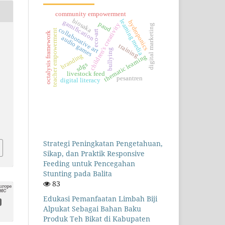
community empowerment
biosaka
learning media
hydroponics
gamification
paud
children's creativity
digital marketing
collaborative art
teacher empowerment
eco-art
octalysis framework
audio games
training
bullying
branding
thematic learning
sdgs
livestock feed
pesantren
digital literacy
.
Strategi Peningkatan Pengetahuan,
Sikap, dan Praktik Responsive
Feeding untuk Pencegahan
Stunting pada Balita
83
Edukasi Pemanfaatan Limbah Biji
Alpukat Sebagai Bahan Baku
Produk Teh Bikat di Kabupaten