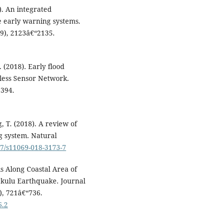
). An integrated
e early warning systems.
9), 2123â€“2135.
. (2018). Early flood
less Sensor Network.
1394.
g, T. (2018). A review of
g system. Natural
07/s11069-018-3173-7
is Along Coastal Area of
kulu Earthquake. Journal
), 721â€“736.
6.2