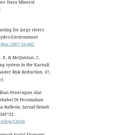
ber Daya Mineral
?
asting for large rivers
 Hydro-Environment
j.jher.2007.10.002
. P., & McQuistan, C.
ing system in the Karnali
saster Risk Reduction, 47,
34
latihan Penerapan Alat
irkabel Di Perumahan
Raflesia: Jurnal Ilmiah
3â€“32.
le/view/13166
. Dampak Sosial Ekonomi