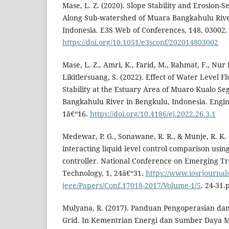
Mase, L. Z. (2020). Slope Stability and Erosion-
Along Sub-watershed of Muara Bangkahulu River
Indonesia. E3S Web of Conferences, 148, 03002.
https://doi.org/10.1051/e3sconf/202014803002
Mase, L. Z., Amri, K., Farid, M., Rahmat, F., Nur F
Likitlersuang, S. (2022). Effect of Water Level 
Stability at the Estuary Area of Muaro Kualo S
Bangkahulu River in Bengkulu, Indonesia. Engine
1â€“16.
https://doi.org/10.4186/ej.2022.26.3.1
Medewar, P. G., Sonawane, R. R., & Munje, R. K.
interacting liquid level control comparison usi
controller. National Conference on Emerging T
Technology, 1, 24â€“31.
https://www.iosrjournals
jeee/Papers/Conf.17018-2017/Volume-1/5
. 24-31.
Mulyana, R. (2017). Panduan Pengoperasian dan
Grid. In Kementrian Energi dan Sumber Daya M