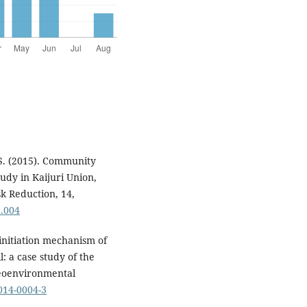
 S. (2015). Community
udy in Kaijuri Union,
sk Reduction, 14,
8.004
 initiation mechanism of
: a case study of the
Geoenvironmental
-014-0004-3