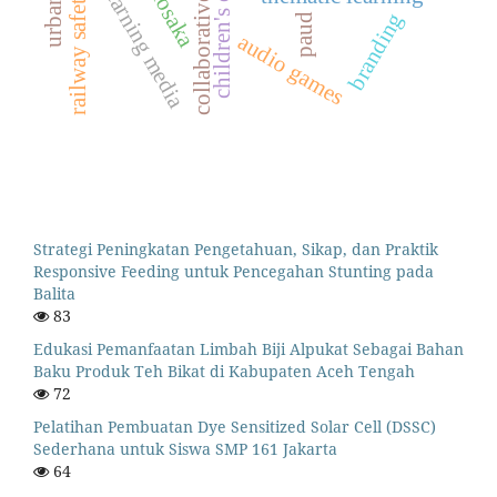
children's creativity
collaborative art
biosaka
learning media
railway safety
branding
paud
audio games
Strategi Peningkatan Pengetahuan, Sikap, dan Praktik
Responsive Feeding untuk Pencegahan Stunting pada
Balita
83
Edukasi Pemanfaatan Limbah Biji Alpukat Sebagai Bahan
Baku Produk Teh Bikat di Kabupaten Aceh Tengah
72
Pelatihan Pembuatan Dye Sensitized Solar Cell (DSSC)
Sederhana untuk Siswa SMP 161 Jakarta
64