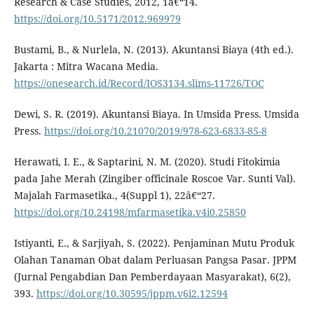
Research & Case Studies, 2012, 1â€“14.
https://doi.org/10.5171/2012.969979
Bustami, B., & Nurlela, N. (2013). Akuntansi Biaya (4th ed.).
Jakarta : Mitra Wacana Media.
https://onesearch.id/Record/IOS3134.slims-11726/TOC
Dewi, S. R. (2019). Akuntansi Biaya. In Umsida Press. Umsida
Press.
https://doi.org/10.21070/2019/978-623-6833-85-8
Herawati, I. E., & Saptarini, N. M. (2020). Studi Fitokimia
pada Jahe Merah (Zingiber officinale Roscoe Var. Sunti Val).
Majalah Farmasetika., 4(Suppl 1), 22â€“27.
https://doi.org/10.24198/mfarmasetika.v4i0.25850
Istiyanti, E., & Sarjiyah, S. (2022). Penjaminan Mutu Produk
Olahan Tanaman Obat dalam Perluasan Pangsa Pasar. JPPM
(Jurnal Pengabdian Dan Pemberdayaan Masyarakat), 6(2),
393.
https://doi.org/10.30595/jppm.v6i2.12594