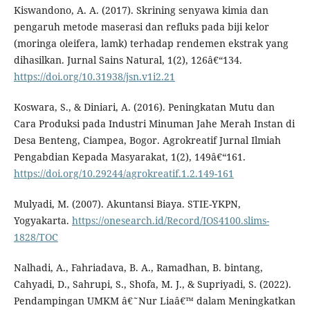
Kiswandono, A. A. (2017). Skrining senyawa kimia dan
pengaruh metode maserasi dan refluks pada biji kelor
(moringa oleifera, lamk) terhadap rendemen ekstrak yang
dihasilkan. Jurnal Sains Natural, 1(2), 126â€“134.
https://doi.org/10.31938/jsn.v1i2.21
Koswara, S., & Diniari, A. (2016). Peningkatan Mutu dan
Cara Produksi pada Industri Minuman Jahe Merah Instan di
Desa Benteng, Ciampea, Bogor. Agrokreatif Jurnal Ilmiah
Pengabdian Kepada Masyarakat, 1(2), 149â€“161.
https://doi.org/10.29244/agrokreatif.1.2.149-161
Mulyadi, M. (2007). Akuntansi Biaya. STIE-YKPN,
Yogyakarta.
https://onesearch.id/Record/IOS4100.slims-
1828/TOC
Nalhadi, A., Fahriadava, B. A., Ramadhan, B. bintang,
Cahyadi, D., Sahrupi, S., Shofa, M. J., & Supriyadi, S. (2022).
Pendampingan UMKM â€˜Nur Liaâ€™ dalam Meningkatkan