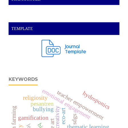
TEMPLATE
KEYWORDS
emotional engagement
teacher empowerment
hydroponics
religiosity
pesantren
urban farming
bullying
eco-art
sdgs
gamification
thematic learning