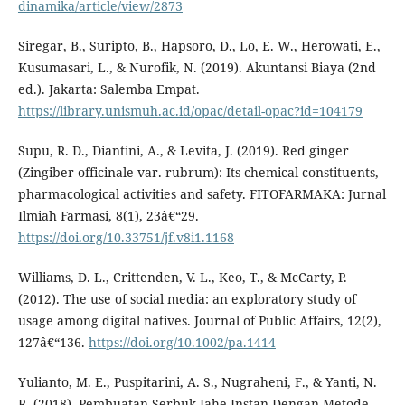
dinamika/article/view/2873
Siregar, B., Suripto, B., Hapsoro, D., Lo, E. W., Herowati, E.,
Kusumasari, L., & Nurofik, N. (2019). Akuntansi Biaya (2nd
ed.). Jakarta: Salemba Empat.
https://library.unismuh.ac.id/opac/detail-opac?id=104179
Supu, R. D., Diantini, A., & Levita, J. (2019). Red ginger
(Zingiber officinale var. rubrum): Its chemical constituents,
pharmacological activities and safety. FITOFARMAKA: Jurnal
Ilmiah Farmasi, 8(1), 23â€“29.
https://doi.org/10.33751/jf.v8i1.1168
Williams, D. L., Crittenden, V. L., Keo, T., & McCarty, P.
(2012). The use of social media: an exploratory study of
usage among digital natives. Journal of Public Affairs, 12(2),
127â€“136.
https://doi.org/10.1002/pa.1414
Yulianto, M. E., Puspitarini, A. S., Nugraheni, F., & Yanti, N.
R. (2018). Pembuatan Serbuk Jahe Instan Dengan Metode