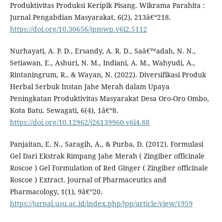
Produktivitas Produksi Keripik Pisang. Wikrama Parahita :
Jurnal Pengabdian Masyarakat, 6(2), 213â€“218.
https://doi.org/10.30656/jpmwp.v6i2.5112
Nurhayati, A. P. D., Ersandy, A. R. D., Saâ€™adah, N. N.,
Setiawan, E., Ashuri, N. M., Indiani, A. M., Wahyudi, A.,
Rintaningrum, R., & Wayan, N. (2022). Diversifikasi Produk
Herbal Serbuk Instan Jahe Merah dalam Upaya
Peningkatan Produktivitas Masyarakat Desa Oro-Oro Ombo,
Kota Batu. Sewagati, 6(4), 1â€“8.
https://doi.org/10.12962/j26139960.v6i4.88
Panjaitan, E. N., Saragih, A., & Purba, D. (2012). Formulasi
Gel Dari Ekstrak Rimpang Jahe Merah ( Zingiber officinale
Roscoe ) Gel Formulation of Red Ginger ( Zingiber officinale
Roscoe ) Extract. Journal of Pharmaceutics and
Pharmacology, 1(1), 9â€“20.
https://jurnal.usu.ac.id/index.php/jpp/article/view/1959