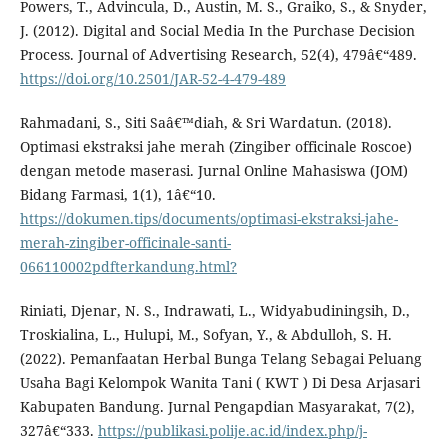
Powers, T., Advincula, D., Austin, M. S., Graiko, S., & Snyder,
J. (2012). Digital and Social Media In the Purchase Decision
Process. Journal of Advertising Research, 52(4), 479â€“489.
https://doi.org/10.2501/JAR-52-4-479-489
Rahmadani, S., Siti Saâ€™diah, & Sri Wardatun. (2018).
Optimasi ekstraksi jahe merah (Zingiber officinale Roscoe)
dengan metode maserasi. Jurnal Online Mahasiswa (JOM)
Bidang Farmasi, 1(1), 1â€“10.
https://dokumen.tips/documents/optimasi-ekstraksi-jahe-
merah-zingiber-officinale-santi-
066110002pdfterkandung.html?
Riniati, Djenar, N. S., Indrawati, L., Widyabudiningsih, D.,
Troskialina, L., Hulupi, M., Sofyan, Y., & Abdulloh, S. H.
(2022). Pemanfaatan Herbal Bunga Telang Sebagai Peluang
Usaha Bagi Kelompok Wanita Tani ( KWT ) Di Desa Arjasari
Kabupaten Bandung. Jurnal Pengapdian Masyarakat, 7(2),
327â€“333.
https://publikasi.polije.ac.id/index.php/j-