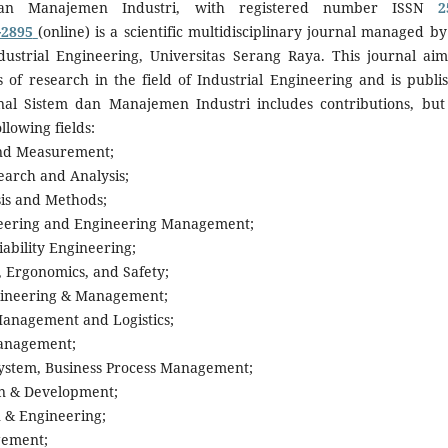
dan Manajemen Industri, with registered number ISSN
2
-2895
(online) is a scientific multidisciplinary journal managed by
ustrial Engineering, Universitas Serang Raya. This journal aim
s of research in the field of Industrial Engineering and is publi
rnal Sistem dan Manajemen Industri
includes contributions, but
ollowing fields:
and Measurement;
earch and Analysis;
sis and Methods;
gineering and Engineering Management;
iability Engineering;
, Ergonomics, and Safety;
gineering & Management;
Management and Logistics;
Management;
System, Business Process Management;
gn & Development;
n & Engineering;
gement;