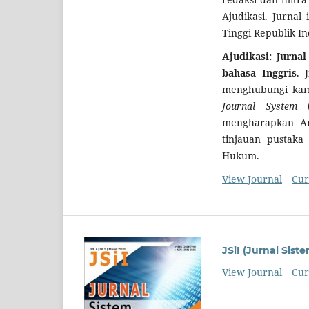
Ajudikasi. Jurnal
Tinggi Republik I
Ajudikasi: Jurn
bahasa
Inggris
. 
menghubungi kami
Journal System
(
mengharapkan And
tinjauan pustaka 
Hukum.
View Journal
Cur
JSiI (Jurnal Sist
View Journal
Cur