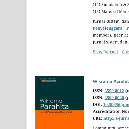
(14) Simulation & 
(15) Material Man
Jurnal Sistem da
Penyelenggara P
members, peer rev
Jurnal Sistem dan
View Journal
Cur
Wikrama Parahit
ISSN:
2599 0012
(o
ISSN:
2599-0020
(p
DOI:
10.30656/jp
Accreditation N
URL:
http://e-jur
Community Service