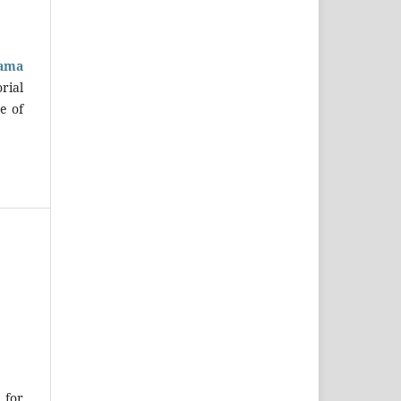
sama
rial
e of
 for