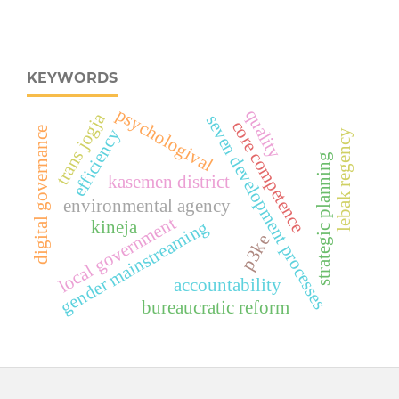
KEYWORDS
psychologival
quality
trans jogja
seven development processes
core competence
digital governance
efficiency
lebak regency
strategic planning
kasemen district
environmental agency
local government
gender mainstreaming
kineja
p3ke
accountability
bureaucratic reform