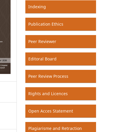
Indexing
Publication Ethics
Peer Reviewer
Editoral Board
Peer Review Process
Rights and Licences
Open Acces Statement
Plagiarisme and Retraction