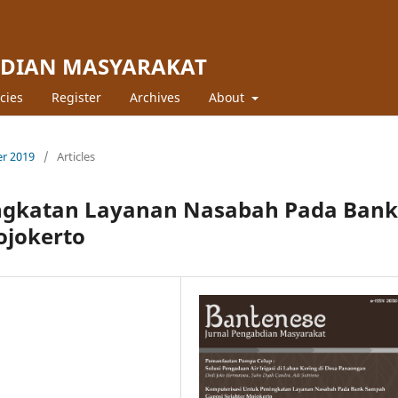
BDIAN MASYARAKAT
icies
Register
Archives
About
er 2019
/
Articles
ngkatan Layanan Nasabah Pada Bank
ojokerto