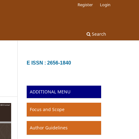
Register
Login
Search
E ISSN : 2656-1840
ADDITIONAL MENU
Focus and Scope
Author Guidelines