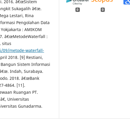
ni. 2016. â€œSistem
ngkit Sukagalih â€œ.
0
0
ega Lestari, Rina
nformasi Pengolahan Data
 Yokjakarta : AMIKOM
17. â€œMetodeWaterfall :
 situs
/09/metode-waterfall-
ril 2018. [9] Restiani,
 Bangun Sistem Informasi
â€œ. Indah, Surabaya.
dodo. 2018. â€œBank
7-4864. [11].
nyewaan Ruangan PT.
â€, Universitas
niversitas Gunadarma.