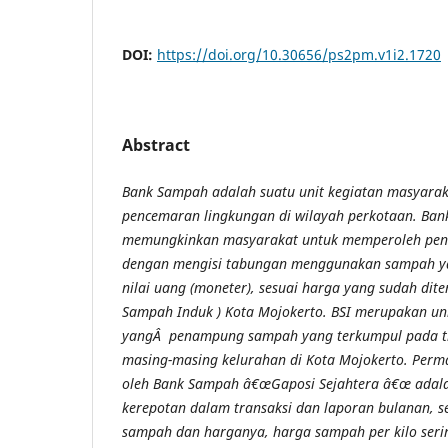
DOI:
https://doi.org/10.30656/ps2pm.v1i2.1720
Abstract
Bank Sampah
adalah
suatu unit kegiatan masyara
pencemaran lingkungan di wilayah
perkotaan.
Bank
memungkinkan masyarakat untuk memperoleh pen
dengan mengisi tabungan menggunakan sampah ya
nilai uang (moneter), sesuai harga yang sudah dite
Sampah Induk ) Kota Mojokerto. BSI merupakan un
yangÂ penampung sampah yang terkumpul pada t
masing-masing kelurahan di Kota Mojokerto. Perm
oleh Bank Sampah â€œG
aposi Sejahtera
â€œ adalah
kerepotan dalam transaksi dan laporan bulanan, se
sampah dan harganya, harga sampah per kilo serin