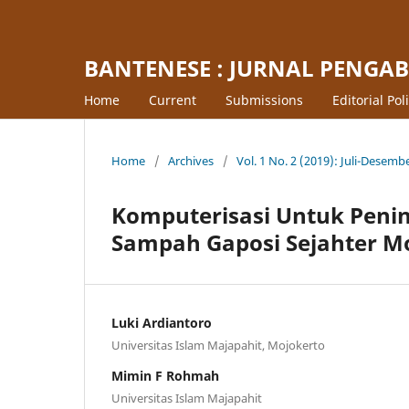
BANTENESE : JURNAL PENGA
Home
Current
Submissions
Editorial Pol
Home
/
Archives
/
Vol. 1 No. 2 (2019): Juli-Desemb
Komputerisasi Untuk Peni
Sampah Gaposi Sejahter M
Luki Ardiantoro
Universitas Islam Majapahit, Mojokerto
Mimin F Rohmah
Universitas Islam Majapahit