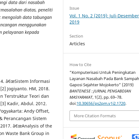
ngi data dari nasabah
Issue
asalahan diatas, peneliti
Vol. 1 No. 2 (2019): Juli-Desembe
uk mengolah data tabungan
2019
ancangan menggunakan
m pelayanan kepada
Section
Articles
How to Cite
“Komputerisasi Untuk Peningkatan
Layanan Nasabah Pada Bank Sampa
14. â€œSistem Informasi
Gaposi Sejahter Mojokerto” (2019)
] Jogiyanto. HM, 2018.
BANTENESE : JURNAL PENGABDIAN
n Terstruktur Teori dan
MASYARAKAT
, 1(2), pp. 69–78.
doi:
10.30656/ps2pm.v1i2.1720
.
 [3] Kadir, Abdul. 2012.
gyakarta: Andy Offset,
More Citation Formats
a & Perancangan Sistem
.2017. â€œAnalysis of the
 on Waste Bank Group in