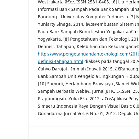
West Jakarta â€œ. ISSN 2581-0405. [6] Lia Herla
Informasi Bank Sampah Pada Bank Sampah Bina
Bandung : Universitas Komputer Indonesia [7] M
Yuniarty Sinaga. 2014. â€œPembuatan Sistem I
Pada Bank Sampah Bumi Lestari Yogjakartaâ€œ.
Yogyakarta. [8] Pengetahuan dan Teknologi. 20
Definisi, Tahapan, Kelebihan dan Kekuranganâ€.
http://www.pengetahuandanteknologi.com/2016
definisi-tahapan.html
diakses pada tanggal 20 Ap
Cahyo Darujati, Immah Inayati.2015. â€Rancang
Bank Sampah Unit Pengelola Lingkungan Hidup
[10] Samudi, Herlambang Brawijaya ,Slamet Wi
Sampah Berbasis Webâ€, Jurnal JITK. E-ISSN: 252
Praptiningsih. Yulia Eka. 2012. â€œAplikasi Pe
Simaeru Indonesia Raya Dengan Visual Basic 6.0
Gunadarma Jurnal Vol. 6 No. 01, 2012. Depok: U