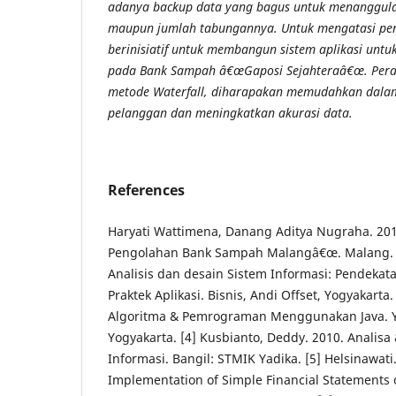
adanya backup data yang bagus untuk menanggula
maupun jumlah tabungannya. Untuk mengatasi perm
berinisiatif untuk membangun sistem aplikasi unt
pada Bank Sampah â€œG
aposi Sejahtera
â€œ. Per
metode Waterfall, diharapakan memudahkan dala
pelanggan dan meningkatkan akurasi data.
References
Haryati Wattimena, Danang Aditya Nugraha. 20
Pengolahan Bank Sampah Malangâ€œ. Malang. [2
Analisis dan desain Sistem Informasi: Pendekata
Praktek Aplikasi. Bisnis, Andi Offset, Yogyakarta.
Algoritma & Pemrograman Menggunakan Java. Yo
Yogyakarta. [4] Kusbianto, Deddy. 2010. Analis
Informasi. Bangil: STMIK Yadika. [5] Helsinawati
Implementation of Simple Financial Statements