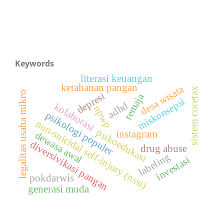
Keywords
literasi keuangan
ketahanan pangan
desa wisata
sistem coretax
legalitas usaha mikro
depresi
remaja
miskonsepsi
adhd
kolaborasi
npwp
psikologi populer
non-suicidal self-injury (nssi)
psikoedukasi
instagram
dewasa awal
diversivikasi pangan
drug abuse
labeling
investasi
pokdarwis
generasi muda