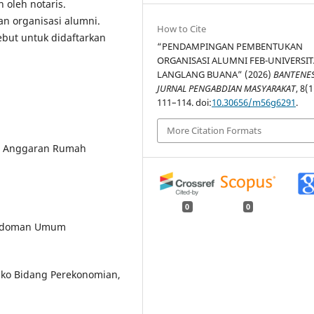
oleh notaris.
 organisasi alumni.
How to Cite
but untuk didaftarkan
“PENDAMPINGAN PEMBENTUKAN
ORGANISASI ALUMNI FEB-UNIVERSIT
LANGLANG BUANA” (2026)
BANTENES
JURNAL PENGABDIAN MASYARAKAT
, 8(1
111–114. doi:
10.30656/m56g6291
.
More Citation Formats
an Anggaran Rumah
0
0
 Pedoman Umum
nko Bidang Perekonomian,