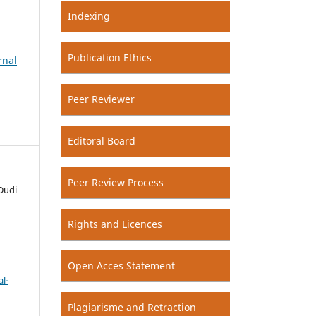
Indexing
Publication Ethics
rnal
Peer Reviewer
Editoral Board
Peer Review Process
Dudi
Rights and Licences
Open Acces Statement
l-
Plagiarisme and Retraction