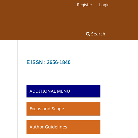
Register
Login
Search
E ISSN : 2656-1840
ADDITIONAL MENU
Focus and Scope
Author Guidelines