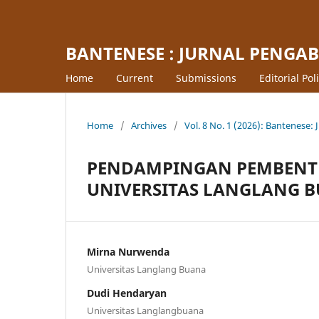
BANTENESE : JURNAL PENGA
Home
Current
Submissions
Editorial Pol
Home
/
Archives
/
Vol. 8 No. 1 (2026): Bantenese
PENDAMPINGAN PEMBENTU
UNIVERSITAS LANGLANG 
Mirna Nurwenda
Universitas Langlang Buana
Dudi Hendaryan
Universitas Langlangbuana