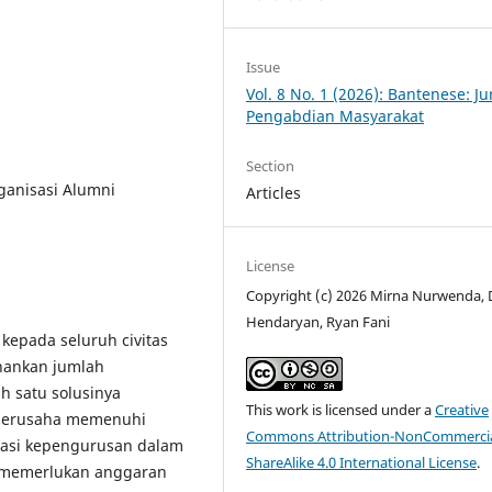
Issue
Vol. 8 No. 1 (2026): Bantenese: Ju
Pengabdian Masyarakat
Section
anisasi Alumni
Articles
License
Copyright (c) 2026 Mirna Nurwenda, 
Hendaryan, Ryan Fani
kepada seluruh civitas
hankan jumlah
h satu solusinya
This work is licensed under a
Creative
 berusaha memenuhi
Commons Attribution-NonCommercia
asi kepengurusan dalam
ShareAlike 4.0 International License
.
a memerlukan anggaran