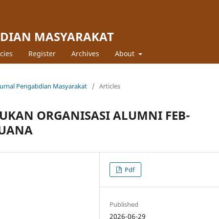
BDIAN MASYARAKAT
icies
Register
Archives
About
: Jurnal Pengabdian Masyarakat
/
Articles
KAN ORGANISASI ALUMNI FEB-
BUANA
Pdf
Published
2026-06-29