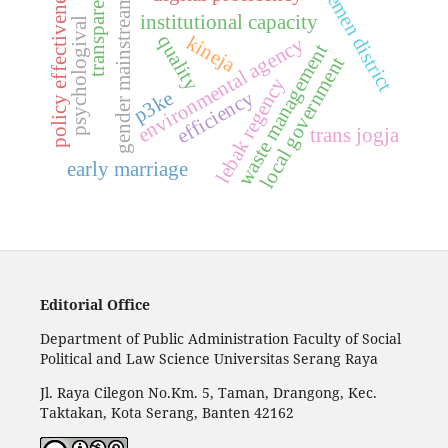
kasemen district
gender mainstreaming
transparency
policy effectiveness
institutional capacity
psychologival
kineja
quality
environmental agency
waste management
local government
lebak regency
efficiency
p3ke
trans jogja
early marriage
Editorial Office
Department of Public Administration Faculty of Social
Political and Law Science Universitas Serang Raya
Jl. Raya Cilegon No.Km. 5, Taman, Drangong, Kec.
Taktakan, Kota Serang, Banten 42162