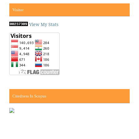
Visitor
View My Stats
Citedness In Scopus