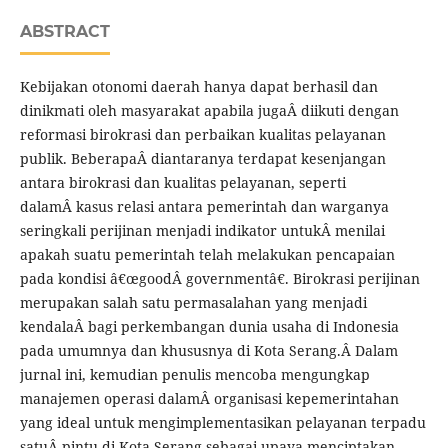
ABSTRACT
Kebijakan otonomi daerah hanya dapat berhasil dan
dinikmati oleh masyarakat apabila jugaÂ diikuti dengan
reformasi birokrasi dan perbaikan kualitas pelayanan
publik. BeberapaÂ diantaranya terdapat kesenjangan
antara birokrasi dan kualitas pelayanan, seperti
dalamÂ kasus relasi antara pemerintah dan warganya
seringkali perijinan menjadi indikator untukÂ menilai
apakah suatu pemerintah telah melakukan pencapaian
pada kondisi â€œgoodÂ governmentâ€. Birokrasi perijinan
merupakan salah satu permasalahan yang menjadi
kendalaÂ bagi perkembangan dunia usaha di Indonesia
pada umumnya dan khususnya di Kota Serang.Â Dalam
jurnal ini, kemudian penulis mencoba mengungkap
manajemen operasi dalamÂ organisasi kepemerintahan
yang ideal untuk mengimplementasikan pelayanan terpadu
satuÂ pintu di Kota Serang sebagai upaya menciptakan