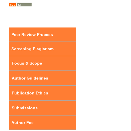
Peer Review Process
Screening Plagiarism
Focus & Scope
Author Guidelines
Publication Ethics
Submissions
Author Fee