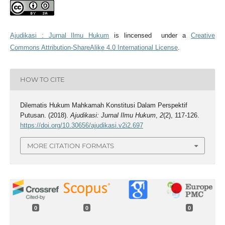
Ajudikasi : Jurnal Ilmu Hukum
is lincensed under a
Creative
Commons Attribution-ShareAlike 4.0 International License
.
HOW TO CITE
Dilematis Hukum Mahkamah Konstitusi Dalam Perspektif
Putusan. (2018).
Ajudikasi: Jurnal Ilmu Hukum
,
2
(2), 117-126.
https://doi.org/10.30656/ajudikasi.v2i2.697
MORE CITATION FORMATS
0
0
0