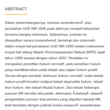
ABSTRACT
Dalam perkembangannya, tuntutan amandemenÂ atau
perubahan UUD NRI 1945
pada akhirnya
menjadi kebutuhan
bersama bangsa Indonesia. Selanjutnya, tuntutan itu
diwujudkan secara komprehensif, bertahap dan sistematis
dalam empat kali perubahan UUD NRI 1945 melalui mekanisme
empat kali sidang Mejelis Permusyawaratan Rakyat (MPR) sejak
tahun 1999 sampai dengan tahun 2002.
Penelitian ini
merupakan penelitian hukum normatif, yaitu penelitian hukum
yang menitikberatkan pada telaah atau kajian hukum positif.
Sesuai dengan karakter keilmuan hukum normatif, maka telaah
hukum positif tersebut meliputi telaah dogmatika hukum, telaah
teori hukum, dan telaah filsafat hukum.
Dari telaah
beberapa
putusan MK bersifat ultra petita, di
temukan
Â bahwaÂ dalamÂ
pengambilan putusan atas perkara yang diajukan kepada MK,
baik berkaitan dengan judicial review maupunÂ penyelesaian