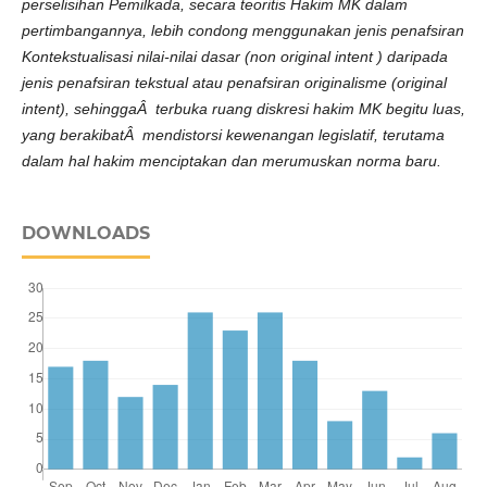
perselisihan Pemil
ka
da, secara teoritis Hakim MK d
a
l
a
m
pertimbangannya, lebih condong menggunakan jenis penafsiran
Kontekstualisasi nilai-nilai dasar
(non
original intent
)
daripada
jenis penafsiran tekstual atau penafsiran originalisme (original
intent), s
e
h
ing
g
a
Â terbuka ruang diskresi hakim
MK
begitu luas,
yang berakibatÂ mendistorsi
kewenangan legislatif, terutama
dalam hal hakim menciptakan dan merumuskan norma baru
.
DOWNLOADS