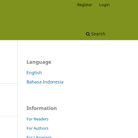
Register
Login
Search
Language
English
Bahasa Indonesia
Information
For Readers
For Authors
For Librarians