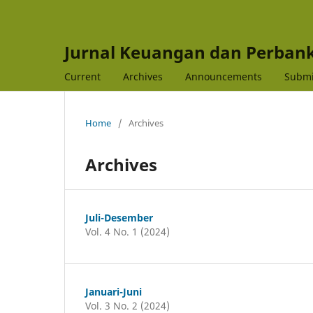
Jurnal Keuangan dan Perban
Current
Archives
Announcements
Submi
Home
/
Archives
Archives
Juli-Desember
Vol. 4 No. 1 (2024)
Januari-Juni
Vol. 3 No. 2 (2024)