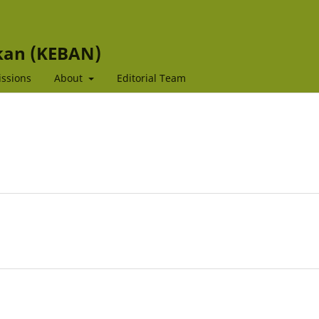
kan (KEBAN)
ssions
About
Editorial Team