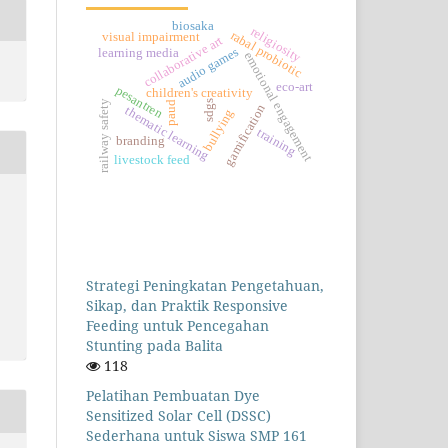
biosaka
religiosity
rabal probiotic
visual impairment
collaborative art
audio games
learning media
emotional engagement
eco-art
pesantren
children's creativity
railway safety
sdgs
paud
gamification
thematic learning
bullying
training
branding
livestock feed
Strategi Peningkatan Pengetahuan,
Sikap, dan Praktik Responsive
Feeding untuk Pencegahan
Stunting pada Balita
118
Pelatihan Pembuatan Dye
Sensitized Solar Cell (DSSC)
Sederhana untuk Siswa SMP 161