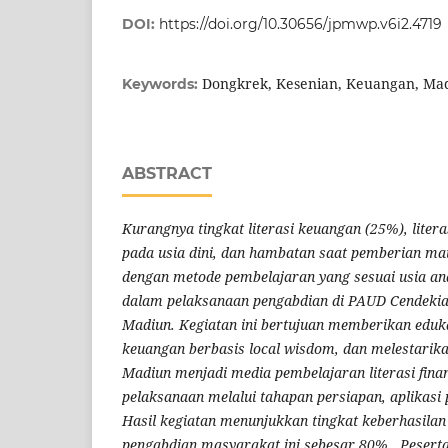
DOI:
https://doi.org/10.30656/jpmwp.v6i2.4719
Dongkrek, Kesenian, Keuangan, Ma
Keywords:
ABSTRACT
Kurangnya tingkat literasi keuangan (25%), liter
pada usia dini, dan hambatan saat pemberian mat
dengan metode pembelajaran yang sesuai usia a
dalam pelaksanaan pengabdian di PAUD Cendekia
Madiun. Kegiatan ini bertujuan memberikan eduk
keuangan berbasis local wisdom, dan melestarik
Madiun menjadi media pembelajaran literasi fina
pelaksanaan melalui tahapan persiapan, aplikasi
Hasil kegiatan menunjukkan tingkat keberhasilan
pengabdian masyarakat ini sebesar 80%. Peser