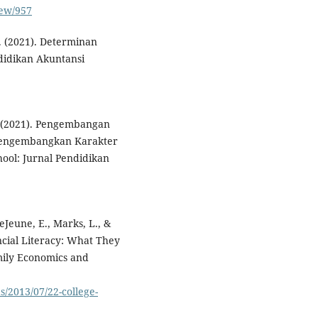
iew/957
W. (2021). Determinan
didikan Akuntansi
I. (2021). Pengembangan
Mengembangkan Karakter
ool: Jurnal Pendidikan
eJeune, E., Marks, L., &
ncial Literacy: What They
ily Economics and
/2013/07/22-college-