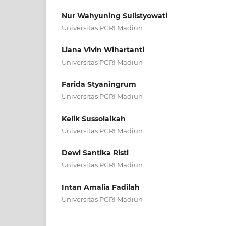
Nur Wahyuning Sulistyowati
Universitas PGRI Madiun
Liana Vivin Wihartanti
Universitas PGRI Madiun
Farida Styaningrum
Universitas PGRI Madiun
Kelik Sussolaikah
Universitas PGRI Madiun
Dewi Santika Risti
Universitas PGRI Madiun
Intan Amalia Fadilah
Universitas PGRI Madiun