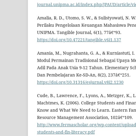
journal.unipma.ac.id/index.php/JPAUD/article/v
Amalia, R. D., Utomo, S. W., & Sulistyowati, N. 
Perilaku Pengelolaan Keuangan Mahasiswa Pen
UNIPMA. Tangible Journal, 6(1), 77â€“93.
https://doi.org/10.47221/tangible.v6i1.137
Amania, M., Nugrahanta, G. A., & Kurniastuti, 
Modul Permainan Tradisional Sebagai Upaya 
Adil Pada Anak Usia 9-12 Tahun. Elementary Sch
Dan Pembelajaran Ke-SD-An, 8(2), 237â€“251.
https://doi.org/10.31316/esjurnal.v8i2.1230
Cude, B., Lawrence, F., Lyons, A., Metzger, K., L
Machtmes, K. (2006). College Students and Fina
Know and What We Need to Learn. Eastern Fam
Resource Management Association, 102â€“109.
http://www.fermascholar.org/wp-content/uploads
students-and-fin-literacy.pdf