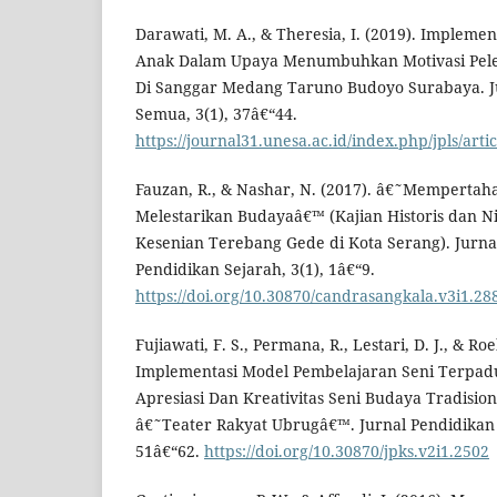
Darawati, M. A., & Theresia, I. (2019). Impleme
Anak Dalam Upaya Menumbuhkan Motivasi Pele
Di Sanggar Medang Taruno Budoyo Surabaya. J
Semua, 3(1), 37â€“44.
https://journal31.unesa.ac.id/index.php/jpls/arti
Fauzan, R., & Nashar, N. (2017). â€˜Mempertaha
Melestarikan Budayaâ€™ (Kajian Historis dan Ni
Kesenian Terebang Gede di Kota Serang). Jurn
Pendidikan Sejarah, 3(1), 1â€“9.
https://doi.org/10.30870/candrasangkala.v3i1.28
Fujiawati, F. S., Permana, R., Lestari, D. J., & R
Implementasi Model Pembelajaran Seni Terpa
Apresiasi Dan Kreativitas Seni Budaya Tradisio
â€˜Teater Rakyat Ubrugâ€™. Jurnal Pendidikan D
51â€“62.
https://doi.org/10.30870/jpks.v2i1.2502