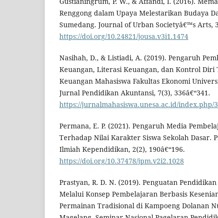
Gustianingrum, P. W., & Affandi, I. (2016). Mem
Renggong dalam Upaya Melestarikan Budaya D
Sumedang. Journal of Urban Societyâ€™s Arts, 3
https://doi.org/10.24821/jousa.v3i1.1474
Nasihah, D., & Listiadi, A. (2019). Pengaruh Pe
Keuangan, Literasi Keuangan, dan Kontrol Diri
Keuangan Mahasiswa Fakultas Ekonomi Universi
Jurnal Pendidikan Akuntansi, 7(3), 336â€“341.
https://jurnalmahasiswa.unesa.ac.id/index.php/3
Permana, E. P. (2021). Pengaruh Media Pembel
Terhadap Nilai Karakter Siswa Sekolah Dasar. P
Ilmiah Kependidikan, 2(2), 190â€“196.
https://doi.org/10.37478/jpm.v2i2.1028
Prastyan, R. D. N. (2019). Penguatan Pendidika
Melalui Konsep Pembelajaran Berbasis Keseni
Permainan Tradisional di Kampoeng Dolanan N
Magelang. Seminar Nasional Pagelaran Pendidi