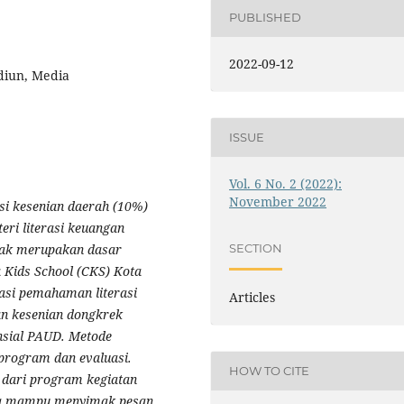
PUBLISHED
2022-09-12
diun, Media
ISSUE
Vol. 6 No. 2 (2022):
November 2022
asi kesenian daerah (10%)
eri literasi keuangan
nak merupakan dasar
SECTION
 Kids School (CKS) Kota
asi pemahaman literasi
Articles
an kesenian dongkrek
nsial PAUD. Metode
 program dan evaluasi.
HOW TO CITE
 dari program kegiatan
ta mampu menyimak pesan,