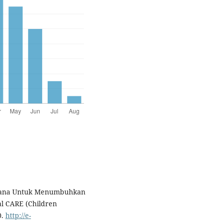
li Dana Untuk Menumbuhkan
al CARE (Children
0.
http://e-