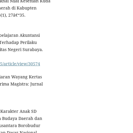
aknai Nilai Kesenian Kuda
aerah di Kabupten
(1), 27â€“35.
mbelajaran Akuntansi
 Terhadap Perilaku
tas Negeri Surabaya.
5/article/view/30574
ajaran Wayang Kertas
rima Magistra: Jurnal
n Karakter Anak SD
an Budaya Daerah dan
usantara Borobudur
kan Dasar Nasional