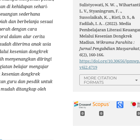
Sulistyowati, N. W. ., Wihartanti
an di kehidupan sehari-
L. V., Styaningrum, F. .,
 keuangan sederhana
Sussolaikah, K. ., Risti, D. S., &
ah dan berbelanja sesuai
Fadilah, I. A. . (2022). Media
daerah dengan cara
Pembelajaran Literasi Keuanga
Melalui Kesenian Dongkrek
ral dalam alur cerita
Madiun.
Wikrama Parahita :
udah diterima anak usia
Jurnal Pengabdian Masyarakat
lalui kesenian dongkrek
6
(2), 160-166.
bih menyenangkan diiringi
https://doi.org/10.30656/jpmwp
egiatan belajar mengajar
v6i2.4719
 kesenian dongkrek
MORE CITATION
an guru dan pesdik untuk
FORMATS
n mudah ditangkap oleh
0
0
0