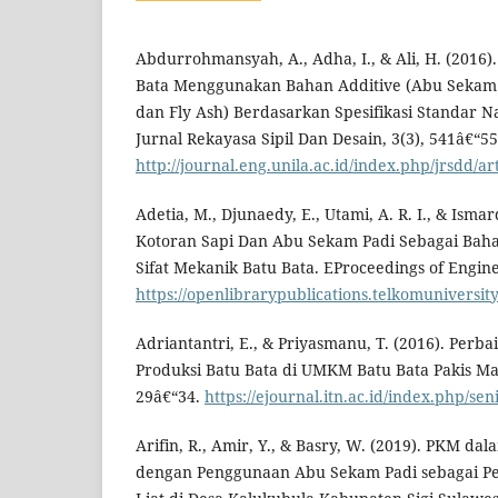
Abdurrohmansyah, A., Adha, I., & Ali, H. (2016)
Bata Menggunakan Bahan Additive (Abu Sekam
dan Fly Ash) Berdasarkan Spesifikasi Standar Na
Jurnal Rekayasa Sipil Dan Desain, 3(3), 541â€“55
http://journal.eng.unila.ac.id/index.php/jrsdd/ar
Adetia, M., Djunaedy, E., Utami, A. R. I., & Isma
Kotoran Sapi Dan Abu Sekam Padi Sebagai Ba
Sifat Mekanik Batu Bata. EProceedings of Engine
https://openlibrarypublications.telkomuniversit
Adriantantri, E., & Priyasmanu, T. (2016). Perba
Produksi Batu Bata di UMKM Batu Bata Pakis Ma
29â€“34.
https://ejournal.itn.ac.id/index.php/sen
Arifin, R., Amir, Y., & Basry, W. (2019). PKM da
dengan Penggunaan Abu Sekam Padi sebagai Pe