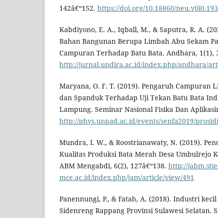
142â€“152.
https://doi.org/10.18860/neu.v0i0.19
Kabdiyono, E. A., Iqball, M., & Saputra, R. A. (2
Bahan Bangunan Berupa Limbah Abu Sekam Pad
Campuran Terhadap Batu Bata. Andhara, 1(1), 
http://jurnal.undira.ac.id/index.php/andhara/art
Maryana, O. F. T. (2019). Pengaruh Campuran 
dan Spanduk Terhadap Uji Tekan Batu Bata Indu
Lampung. Seminar Nasional Fisika Dan Aplikasi
http://phys.unpad.ac.id/events/senfa2019/prosi
Mundra, I. W., & Roostrianawaty, N. (2019). P
Kualitas Produksi Bata Merah Desa Umbulrejo 
ABM Mengabdi, 6(2), 127â€“138.
http://jabm.stie
mce.ac.id/index.php/jam/article/view/491
Panennungi, P., & Fatah, A. (2018). Industri kec
Sidenreng Rappang Provinsi Sulawesi Selatan. 