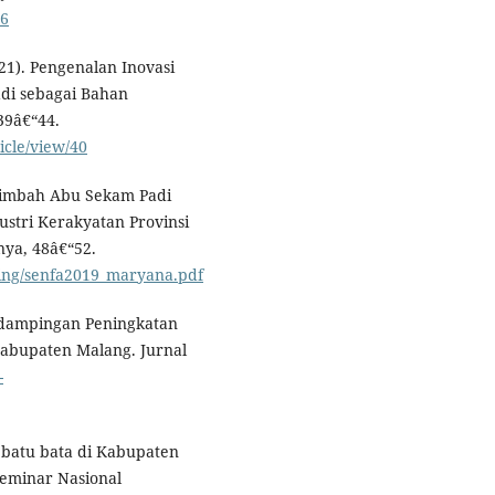
36
021). Pengenalan Inovasi
i sebagai Bahan
39â€“44.
icle/view/40
Limbah Abu Sekam Padi
stri Kerakyatan Provinsi
nya, 48â€“52.
ding/senfa2019_maryana.pdf
endampingan Peningkatan
Kabupaten Malang. Jurnal
-
il batu bata di Kabupaten
Seminar Nasional