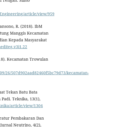
i Tengah. Siimo
Engineering/article/view/959
diansono, R. (2018). IbM
ntung Manggis Kecamatan
bdian Kepada Masyarakat
mediteg.v3i1.22
018). Kecamatan Trowulan
18/09/26/507d902aad82460f5bc79d73/kecamatan-
Kuat Tekan Batu Bata
adi. Teknika, 13(1),
knika/article/view/1304
peratur Pembakaran Dan
urnal Neutrino, 4(2),