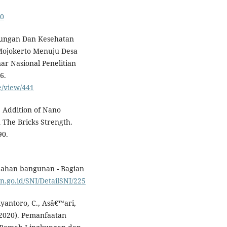
50
ngkungan Dan Kesehatan
Mojokerto Menuju Desa
nar Nasional Penelitian
6.
e/view/441
). Addition of Nano
n The Bricks Strength.
90.
 bahan bangunan - Bagian
sn.go.id/SNI/DetailSNI/225
yantoro, C., Asâ€™ari,
 (2020). Pemanfaatan