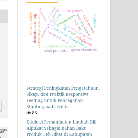
training
branding
children's creativity
audio games
railway safety
pesantren
bullying
learning media
gamification
teacher empowerment
thematic learning
rural msmes
eco-art
sdgs
collaborative art
emotional engagement
paud
livestock feed
religiosity
octalysis framework
green chemistry
rabal probiotic
:
,
.
Strategi Peningkatan Pengetahuan,
Sikap, dan Praktik Responsive
Feeding untuk Pencegahan
Stunting pada Balita
83
Edukasi Pemanfaatan Limbah Biji
Alpukat Sebagai Bahan Baku
Produk Teh Bikat di Kabupaten