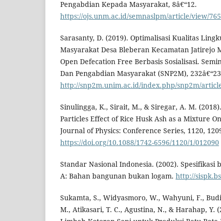
Pengabdian Kepada Masyarakat, 8â€“12.
https://ojs.unm.ac.id/semnaslpm/article/view/76
Sarasanty, D. (2019). Optimalisasi Kualitas Li
Masyarakat Desa Bleberan Kecamatan Jatirejo 
Open Defecation Free Berbasis Sosialisasi. Semi
Dan Pengabdian Masyarakat (SNP2M), 232â€“23
http://snp2m.unim.ac.id/index.php/snp2m/articl
Sinulingga, K., Sirait, M., & Siregar, A. M. (2018
Particles Effect of Rice Husk Ash as a Mixture O
Journal of Physics: Conference Series, 1120, 120
https://doi.org/10.1088/1742-6596/1120/1/012090
Standar Nasional Indonesia. (2002). Spesifikasi
A: Bahan bangunan bukan logam.
http://sispk.b
Sukamta, S., Widyasmoro, W., Wahyuni, F., Budi
M., Atikasari, T. C., Agustina, N., & Harahap, Y.