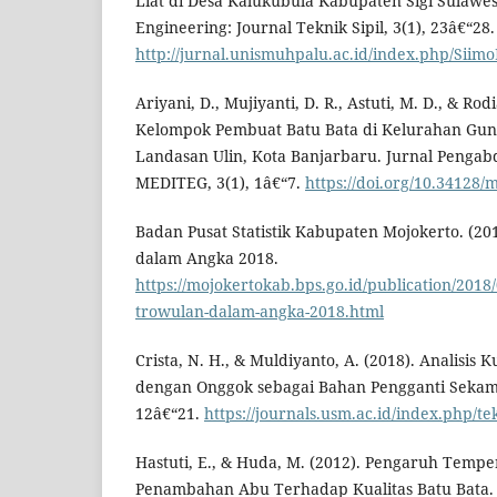
Liat di Desa Kalukubula Kabupaten Sigi Sulawes
Engineering: Journal Teknik Sipil, 3(1), 23â€“28.
http://jurnal.unismuhpalu.ac.id/index.php/Siimo
Ariyani, D., Mujiyanti, D. R., Astuti, M. D., & Ro
Kelompok Pembuat Batu Bata di Kelurahan Gu
Landasan Ulin, Kota Banjarbaru. Jurnal Penga
MEDITEG, 3(1), 1â€“7.
https://doi.org/10.34128/
Badan Pusat Statistik Kabupaten Mojokerto. (2
dalam Angka 2018.
https://mojokertokab.bps.go.id/publication/20
trowulan-dalam-angka-2018.html
Crista, N. H., & Muldiyanto, A. (2018). Analisis 
dengan Onggok sebagai Bahan Pengganti Sekam P
12â€“21.
https://journals.usm.ac.id/index.php/te
Hastuti, E., & Huda, M. (2012). Pengaruh Tem
Penambahan Abu Terhadap Kualitas Batu Bata. J