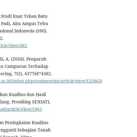
. Studi Kuat Tekan Batu
 Padi, Abu Ampas Tebu
sional Indonesia (SNI).
2.
ticle/view/482
rdi, A. (2020). Pengaruh
han Campuran Terhadap
ering, 7(2), 4377â€“4382.
y.ac.id/index.php/engineering/article/view/12286/0
ikan Kualitas dan Hasil
lang. Prosiding SENIATI,
iati/article/view/1965
lam Peningkatan Kualitas
ngganti Sebagian Tanah