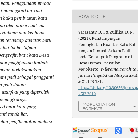
 padi. Penggunaan limbah
at meningkatkan kuat
HOW TO CITE
an baku pembuatan batu
i oleh mitra saat ini.
Sarasanty, D. ., & Zulfika, D. N.
ngetahuan dan keahlian
(2021). Pendampingan
h terhadap kualitas batu
Peningkatan Kualitas Batu Bata
kat ini bertujuan
dengan Limbah Sekam Padi
ngrajin batu bata Desa
pada Kelompok Pengrajin di
alui penggunaan limbah
Desa Domas Trowulan
Mojokerto.
Wikrama Parahita 
dengan melaksanakan
Jurnal Pengabdian Masyarakat
am padi sebagai pengganti
5
(2), 175-181.
am padi dalam
https://doi.org/10.30656/jpmwp
. Manfaat yang diperoleh
v5i2.3010
 meningkatnya
MORE CITATION
si batu bata yang
FORMATS
ti tanah liat,
, dan penghematan alokasi