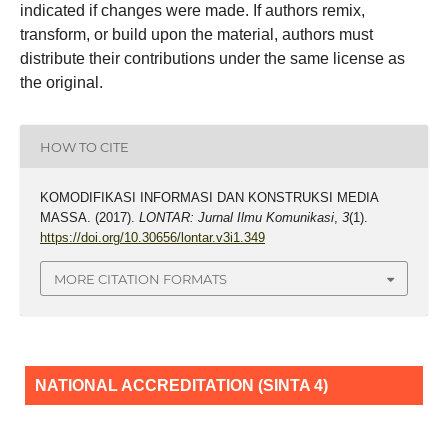
indicated if changes were made. If authors remix,
transform, or build upon the material, authors must
distribute their contributions under the same license as
the original.
HOW TO CITE
KOMODIFIKASI INFORMASI DAN KONSTRUKSI MEDIA
MASSA. (2017).
LONTAR: Jurnal Ilmu Komunikasi
,
3
(1).
https://doi.org/10.30656/lontar.v3i1.349
MORE CITATION FORMATS
NATIONAL ACCREDITATION (SINTA 4)