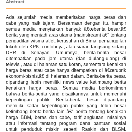
Abstract
Ada sejumlah media memberitakan harga beras dan
cabe yang naik tajam. Bersamaan dengan itu, hampir
semua media menyiarkan banyak â€œberita besar,â€
berita yang menjadi aras utama (mainstream) â€“ tentang
pengadilan wisma atlet, kerusuhan di Bima, pemanggilan
tokoh oleh KPK, contohnya, atau siaran langsung sidang
DPR di Senayan. Umumnya, berita-berita besar
ditempatkan pada jam utama (dan diulang-ulang) di
televisi, atau di halaman satu koran, sementara kenaikan
harga beras atau cabe hanya ditempatkan di â€œrubrik
ekonomi-bisnis,â€ di halaman dalam. Berita-berita besar,
dipandang lebih memiliki news value ketimbang berita
kenaikan harga beras. Semua media berkomitmen
bahwa berita-berita yang disajikannya untuk memenuhi
kepentingan publik. Berita-berita besar dipandang
memiliki kadar kepentingan publik yang lebih besar
ketimbang berita-berita lain â€“ berita tentang kenaikan
harga BBM, beras dan cabe, tarif angkutan, misalnya
atau informasi tentang program dana bantuan sosial
untuk penduduk miskin seperti Raskin dan BLSM.