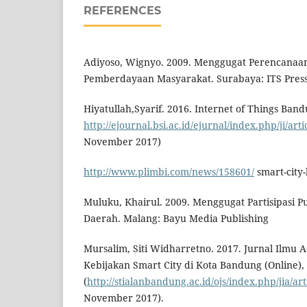
REFERENCES
Adiyoso, Wignyo. 2009. Menggugat Perencanaan 
Pemberdayaan Masyarakat. Surabaya: ITS Press
Hiyatullah,Syarif. 2016. Internet of Things Ban
http://ejournal.bsi.ac.id/ejurnal/index.php/ji/art
November 2017)
http://www.plimbi.com/news/158601/
smart-city
Muluku, Khairul. 2009. Menggugat Partisipasi 
Daerah. Malang: Bayu Media Publishing
Mursalim, Siti Widharretno. 2017. Jurnal Ilmu 
Kebijakan Smart City di Kota Bandung (Online),
(
http://stialanbandung.ac.id/ojs/index.php/jia/art
November 2017).