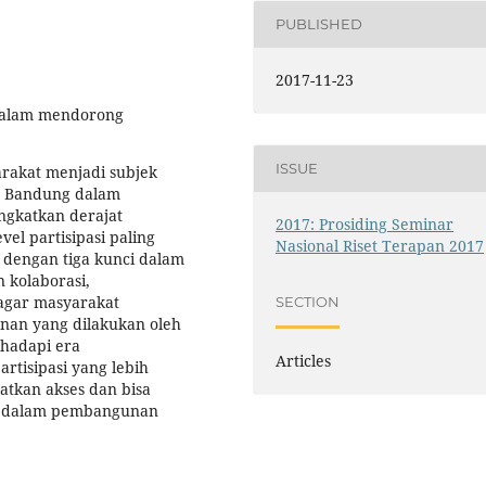
PUBLISHED
2017-11-23
 dalam mendorong
ISSUE
rakat menjadi subjek
 Bandung dalam
ngkatkan derajat
2017: Prosiding Seminar
vel partisipasi paling
Nasional Riset Terapan 2017
 dengan tiga kunci dalam
 kolaborasi,
n agar masyarakat
SECTION
an yang dilakukan oleh
ghadapi era
Articles
rtisipasi yang lebih
atkan akses dan bisa
ot dalam pembangunan