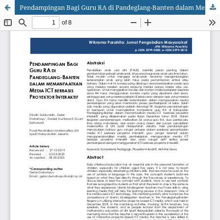
Pendampingan Bagi Guru RA di Pandeglang-Banten dalam Memanfaatkan Media ICT Berbasis Proyektor Interaktif