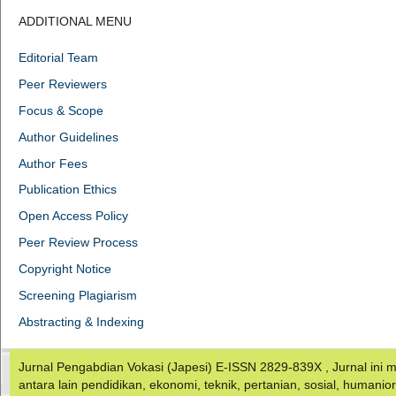
ADDITIONAL MENU
Editorial Team
Peer Reviewers
Focus & Scope
Author Guidelines
Author Fees
Publication Ethics
Open Access Policy
Peer Review Process
Copyright Notice
Screening Plagiarism
Abstracting & Indexing
Jurnal Pengabdian Vokasi (Japesi) E-ISSN 2829-839X , Jurnal in
antara lain pendidikan, ekonomi, teknik, pertanian, sosial, humanio