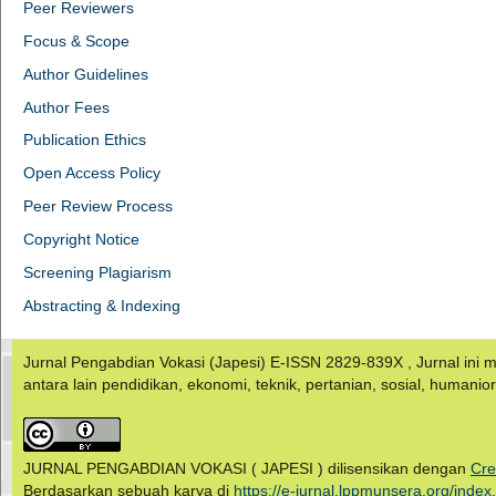
Peer Reviewers
Focus & Scope
Author Guidelines
Author Fees
Publication Ethics
Open Access Policy
Peer Review Process
Copyright Notice
Screening Plagiarism
Abstracting & Indexing
Jurnal Pengabdian Vokasi (Japesi) E-ISSN 2829-839X , Jurnal in
antara lain pendidikan, ekonomi, teknik, pertanian, sosial, humanio
JURNAL PENGABDIAN VOKASI ( JAPESI ) dilisensikan dengan
Cre
Berdasarkan sebuah karya di
https://e-jurnal.lppmunsera.org/index