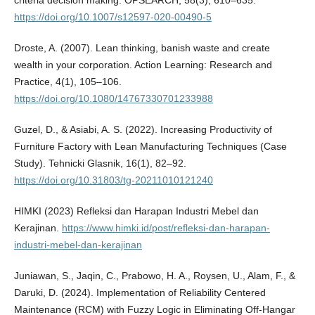
criteria decision making. OPSEARCH, 58(3), 610–635.
https://doi.org/10.1007/s12597-020-00490-5
Droste, A. (2007). Lean thinking, banish waste and create
wealth in your corporation. Action Learning: Research and
Practice, 4(1), 105–106.
https://doi.org/10.1080/14767330701233988
Guzel, D., & Asiabi, A. S. (2022). Increasing Productivity of
Furniture Factory with Lean Manufacturing Techniques (Case
Study). Tehnicki Glasnik, 16(1), 82–92.
https://doi.org/10.31803/tg-20211010121240
HIMKI (2023) Refleksi dan Harapan Industri Mebel dan
Kerajinan.
https://www.himki.id/post/refleksi-dan-harapan-
industri-mebel-dan-kerajinan
Juniawan, S., Jaqin, C., Prabowo, H. A., Roysen, U., Alam, F., &
Daruki, D. (2024). Implementation of Reliability Centered
Maintenance (RCM) with Fuzzy Logic in Eliminating Off-Hangar