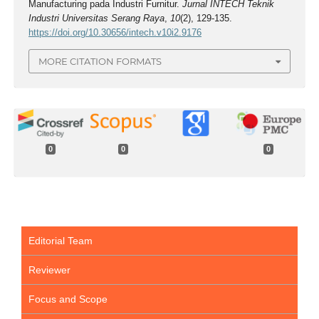
Manufacturing pada Industri Furnitur.
Jurnal INTECH Teknik
Industri Universitas Serang Raya
,
10
(2), 129-135.
https://doi.org/10.30656/intech.v10i2.9176
MORE CITATION FORMATS
0
0
0
Editorial Team
Reviewer
Focus and Scope