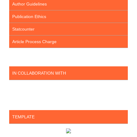
Author Guidelines
Publication Ethics
Statcounter
Article Process Charge
IN COLLABORATION WITH
TEMPLATE