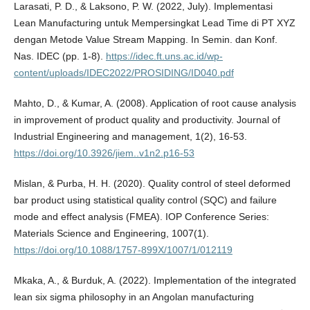
Larasati, P. D., & Laksono, P. W. (2022, July). Implementasi
Lean Manufacturing untuk Mempersingkat Lead Time di PT XYZ
dengan Metode Value Stream Mapping. In Semin. dan Konf.
Nas. IDEC (pp. 1-8).
https://idec.ft.uns.ac.id/wp-
content/uploads/IDEC2022/PROSIDING/ID040.pdf
Mahto, D., & Kumar, A. (2008). Application of root cause analysis
in improvement of product quality and productivity. Journal of
Industrial Engineering and management, 1(2), 16-53.
https://doi.org/10.3926/jiem..v1n2.p16-53
Mislan, & Purba, H. H. (2020). Quality control of steel deformed
bar product using statistical quality control (SQC) and failure
mode and effect analysis (FMEA). IOP Conference Series:
Materials Science and Engineering, 1007(1).
https://doi.org/10.1088/1757-899X/1007/1/012119
Mkaka, A., & Burduk, A. (2022). Implementation of the integrated
lean six sigma philosophy in an Angolan manufacturing