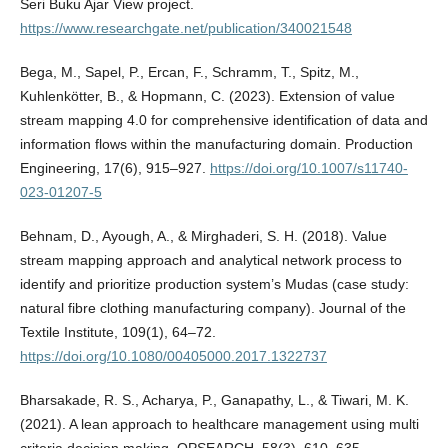
Seri Buku Ajar View project.
https://www.researchgate.net/publication/340021548
Bega, M., Sapel, P., Ercan, F., Schramm, T., Spitz, M.,
Kuhlenkötter, B., & Hopmann, C. (2023). Extension of value
stream mapping 4.0 for comprehensive identification of data and
information flows within the manufacturing domain. Production
Engineering, 17(6), 915–927.
https://doi.org/10.1007/s11740-
023-01207-5
Behnam, D., Ayough, A., & Mirghaderi, S. H. (2018). Value
stream mapping approach and analytical network process to
identify and prioritize production system’s Mudas (case study:
natural fibre clothing manufacturing company). Journal of the
Textile Institute, 109(1), 64–72.
https://doi.org/10.1080/00405000.2017.1322737
Bharsakade, R. S., Acharya, P., Ganapathy, L., & Tiwari, M. K.
(2021). A lean approach to healthcare management using multi