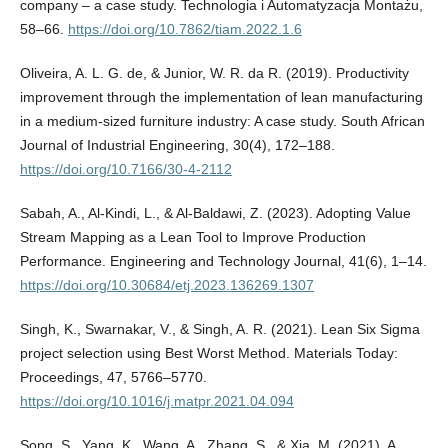
company – a case study. Technologia i Automatyzacja Montażu,
58–66.
https://doi.org/10.7862/tiam.2022.1.6
Oliveira, A. L. G. de, & Junior, W. R. da R. (2019). Productivity
improvement through the implementation of lean manufacturing
in a medium-sized furniture industry: A case study. South African
Journal of Industrial Engineering, 30(4), 172–188.
https://doi.org/10.7166/30-4-2112
Sabah, A., Al-Kindi, L., & Al-Baldawi, Z. (2023). Adopting Value
Stream Mapping as a Lean Tool to Improve Production
Performance. Engineering and Technology Journal, 41(6), 1–14.
https://doi.org/10.30684/etj.2023.136269.1307
Singh, K., Swarnakar, V., & Singh, A. R. (2021). Lean Six Sigma
project selection using Best Worst Method. Materials Today:
Proceedings, 47, 5766–5770.
https://doi.org/10.1016/j.matpr.2021.04.094
Song, S., Yang, K., Wang, A., Zhang, S., & Xia, M. (2021). A