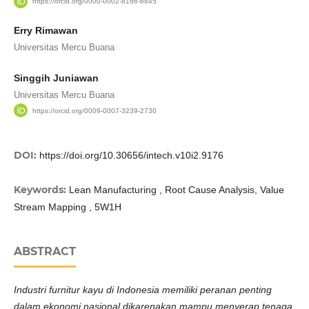
https://orcid.org/0000-0002-8166-6845
Erry Rimawan
Universitas Mercu Buana
Singgih Juniawan
Universitas Mercu Buana
https://orcid.org/0009-0007-3239-2730
DOI:
https://doi.org/10.30656/intech.v10i2.9176
Keywords:
Lean Manufacturing , Root Cause Analysis, Value
Stream Mapping , 5W1H
ABSTRACT
Industri furnitur kayu di Indonesia memiliki peranan penting
dalam ekonomi nasional dikarenakan mampu menyerap tenaga