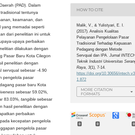
 Daerah (PAD). Dalam
HOW TO CITE
radisional tentunya
manan, keamanan, dan
Malik, V., & Yulistyari, E. I.
al yang memadai seperti
(2017). Analisis Kualitas
n dari penelitian ini untuk
Pelayanan Pengelolaan Pasar
paya-upaya perbaikan
Tradisional Terhadap Kepuasan
nelitian dilakukan dengan
Pedagang dengan Metode
Servqual dan IPA.
Jurnal INTEC
 Pasar Baru Kota Cilegon
Teknik Industri Universitas Seran
l penelitian dengan
Raya
,
3
(1), 7-14.
l servqual sebesar -4.90
https://doi.org/10.30656/intech.v3
n pengelola pasar
1.872
dagang pasar baru Kota
MORE CITATION
siveness
sebesar 59.02%,
FORMATS
r 83.03%,
tangible
sebesar
 hasil penelitian dengan
apatkan perbaikan
 pada kecepatan pengelola
0
0
0
ggapan pengelola pasar