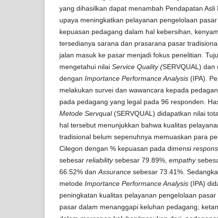
yang dihasilkan dapat menambah Pendapatan Asli
upaya meningkatkan pelayanan pengelolaan pasar t
kepuasan pedagang dalam hal kebersihan, kenya
tersedianya sarana dan prasarana pasar tradision
jalan masuk ke pasar menjadi fokus penelitian. Tujua
mengetahui nilai
Service Quality (
SERVQUAL) dan u
dengan
Importance Performance Analysis
(IPA). Pe
melakukan survei dan wawancara kepada pedagang
pada pedagang yang legal pada 96 responden. Hasi
Metode Servqual
(SERVQUAL) didapatkan nilai tota
hal tersebut menunjukkan bahwa kualitas pelayana
tradisional belum sepenuhnya memuaskan para pe
Cilegon dengan % kepuasan pada dimensi
respon
sebesar
reliability
sebesar 79.89%,
empathy
sebesa
66.52% dan
Assurance
sebesar 73.41%. Sedangkan
metode
Importance Performance Analysis
(IPA) did
peningkatan kualitas pelayanan pengelolaan pasar
pasar dalam menanggapi keluhan pedagang; ketan