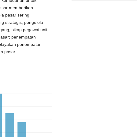
; kemudahan untuk
pasar memberikan
la pasar sering
g strategis; pengelola
ang; sikap pegawai unit
 pasar; penempatan
 kelayakan penempatan
an pasar.