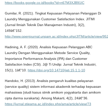
https://books.google.co.id/books?id=n67M3XJB91IC
Gumilar, R. (2021). Tingkat Kepuasan Pelayanan Pelanggan Di
Laundry Menggunakan Customer Satisfaction Index. JITMI
(Jurnal Ilmiah Teknik Dan Manajemen Industri), 3(2),
149â€“152.
http://www.openjournal.unpam.ac.id/index.php/JITM/article/view/95
Hadining, A. F. (2020). Analisis Kepuasan Pelanggan ABC
Laundry Dengan Menggunakan Metode Service Quality,
Importance Performance Analysis (IPA) dan Customer
Satisfaction Index (CSI). J@ Ti Undip: Jurnal Teknik Industri,
15(1), 1â€“10.
https://doi.org/10.14710/jati.15.1.1-10
Handoko, H. (2013). Analisis pengaruh kualitas pelayanan
(service quality) sistem informasi akademik terhadap kepuasan
mahasiswa (studi kasus stmik amikom yogyakarta dan amikom
cipta darma surakarta). Among Makarti, 4(2), 24â€“36.
https://jurnal.stieama.ac.id/index.php/ama/article/view/73