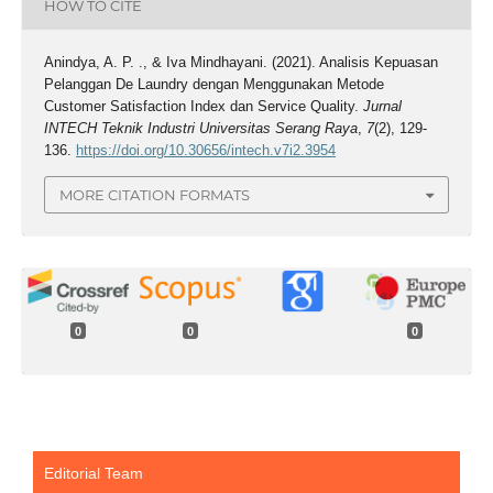
HOW TO CITE
Anindya, A. P. ., & Iva Mindhayani. (2021). Analisis Kepuasan
Pelanggan De Laundry dengan Menggunakan Metode
Customer Satisfaction Index dan Service Quality.
Jurnal
INTECH Teknik Industri Universitas Serang Raya
,
7
(2), 129-
136.
https://doi.org/10.30656/intech.v7i2.3954
MORE CITATION FORMATS
0
0
0
Editorial Team