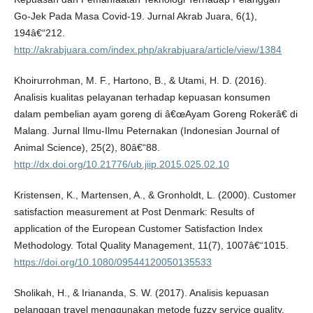
Go-Jek Pada Masa Covid-19. Jurnal Akrab Juara, 6(1),
194â€“212.
http://akrabjuara.com/index.php/akrabjuara/article/view/1384
Khoirurrohman, M. F., Hartono, B., & Utami, H. D. (2016).
Analisis kualitas pelayanan terhadap kepuasan konsumen
dalam pembelian ayam goreng di â€œAyam Goreng Rokerâ€ di
Malang. Jurnal Ilmu-Ilmu Peternakan (Indonesian Journal of
Animal Science), 25(2), 80â€“88.
http://dx.doi.org/10.21776/ub.jiip.2015.025.02.10
Kristensen, K., Martensen, A., & Gronholdt, L. (2000). Customer
satisfaction measurement at Post Denmark: Results of
application of the European Customer Satisfaction Index
Methodology. Total Quality Management, 11(7), 1007â€“1015.
https://doi.org/10.1080/09544120050135533
Sholikah, H., & Iriananda, S. W. (2017). Analisis kepuasan
pelanggan travel menggunakan metode fuzzy service quality.