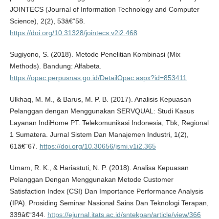
JOINTECS (Journal of Information Technology and Computer
Science), 2(2), 53â€“58.
https://doi.org/10.31328/jointecs.v2i2.468
Sugiyono, S. (2018). Metode Penelitian Kombinasi (Mix
Methods). Bandung: Alfabeta.
https://opac.perpusnas.go.id/DetailOpac.aspx?id=853411
Ulkhaq, M. M., & Barus, M. P. B. (2017). Analisis Kepuasan
Pelanggan dengan Menggunakan SERVQUAL: Studi Kasus
Layanan IndiHome PT. Telekomunikasi Indonesia, Tbk, Regional
1 Sumatera. Jurnal Sistem Dan Manajemen Industri, 1(2),
61â€“67.
https://doi.org/10.30656/jsmi.v1i2.365
Umam, R. K., & Hariastuti, N. P. (2018). Analisa Kepuasan
Pelanggan Dengan Menggunakan Metode Customer
Satisfaction Index (CSI) Dan Importance Performance Analysis
(IPA). Prosiding Seminar Nasional Sains Dan Teknologi Terapan,
339â€“344.
https://ejurnal.itats.ac.id/sntekpan/article/view/366