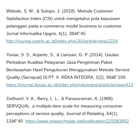
Widodo, S. M., & Sutopo, J. (2018). Metode Customer
Satisfaction Index (CSI) untuk mengetahui pola kepuasan
pelanggan pada e-commerce model business to customer.
Jurnal Informatika Upgris, 4(1), 38â€“45.
http://journal.upgris.ac.id/index.php/JIU/article/view/2224
Yuniar, S. S., Arijanto, S., & Liansari, G. P. (2014). Usulan
Perbaikan Kualitas Pelayanan Jasa Pengiriman Paket
Berdasarkan Hasil Pengukuran Menggunakan Metode Service
Quality (Servqual) Di PT. X. REKA INTEGRA, 2(2), 98â€“109.
https://ejurnal.itenas.ac.id/index.php/rekaintegra/article/view/413
Zeithaml, V. A., Berry, L. L., & Parasuraman, A. (1988).
SERVQUAL: a multiple-item scale for measuring consumer
perceptions of service quality. Journal of Retailing, 64(1),
12â€“40.
https://www.researchgate.net/publication/225083802