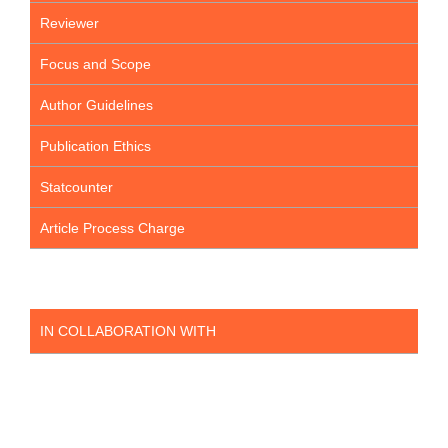
Reviewer
Focus and Scope
Author Guidelines
Publication Ethics
Statcounter
Article Process Charge
IN COLLABORATION WITH