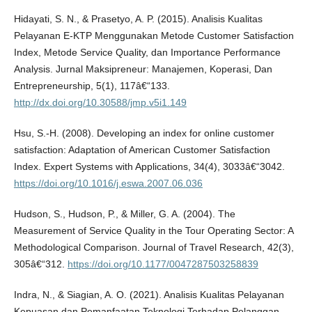
Hidayati, S. N., & Prasetyo, A. P. (2015). Analisis Kualitas
Pelayanan E-KTP Menggunakan Metode Customer Satisfaction
Index, Metode Service Quality, dan Importance Performance
Analysis. Jurnal Maksipreneur: Manajemen, Koperasi, Dan
Entrepreneurship, 5(1), 117â€“133.
http://dx.doi.org/10.30588/jmp.v5i1.149
Hsu, S.-H. (2008). Developing an index for online customer
satisfaction: Adaptation of American Customer Satisfaction
Index. Expert Systems with Applications, 34(4), 3033â€“3042.
https://doi.org/10.1016/j.eswa.2007.06.036
Hudson, S., Hudson, P., & Miller, G. A. (2004). The
Measurement of Service Quality in the Tour Operating Sector: A
Methodological Comparison. Journal of Travel Research, 42(3),
305â€“312.
https://doi.org/10.1177/0047287503258839
Indra, N., & Siagian, A. O. (2021). Analisis Kualitas Pelayanan
Kepuasan dan Pemanfaatan Teknologi Terhadap Pelanggan