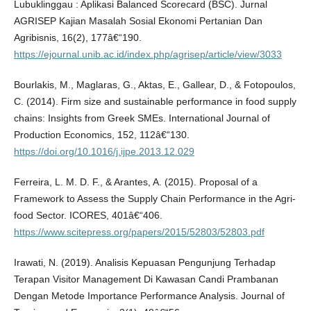
Lubuklinggau : Aplikasi Balanced Scorecard (BSC). Jurnal
AGRISEP Kajian Masalah Sosial Ekonomi Pertanian Dan
Agribisnis, 16(2), 177â€“190.
https://ejournal.unib.ac.id/index.php/agrisep/article/view/3033
Bourlakis, M., Maglaras, G., Aktas, E., Gallear, D., & Fotopoulos,
C. (2014). Firm size and sustainable performance in food supply
chains: Insights from Greek SMEs. International Journal of
Production Economics, 152, 112â€“130.
https://doi.org/10.1016/j.ijpe.2013.12.029
Ferreira, L. M. D. F., & Arantes, A. (2015). Proposal of a
Framework to Assess the Supply Chain Performance in the Agri-
food Sector. ICORES, 401â€“406.
https://www.scitepress.org/papers/2015/52803/52803.pdf
Irawati, N. (2019). Analisis Kepuasan Pengunjung Terhadap
Terapan Visitor Management Di Kawasan Candi Prambanan
Dengan Metode Importance Performance Analysis. Journal of