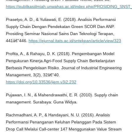
https://publikasiilmiah.unwahas.ac.id/index.php/PROSIDING_SNST_
Prasetyo, A. D., & Yuliawati, E. (2018). Analisis Performansi
Supply Chain Dengan Pendekatan Green SCOR Dan ANP.
Prosiding Seminar Nasional Sains Dan Teknologi Terapan,
441â€“446.
https://ejurnal.itats.ac.id/sntekpan/article/view/323
Profita, A., & Rahayu, D. K. (2018). Pengembangan Model
Pengukuran Kinerja Agri-Food Supply Chain Berkelanjutan
Berbasis Pengelolaan Risiko. Journal of Industrial Engineering
Management, 3(2), 32â€“40.
https://doi.org/10.33536/jiem.v3i2.232
Pujawan, I. N., & Mahendrawathi, E. R. (2010). Supply chain
management. Surabaya: Guna Widya.
Rachmadhani, A. P., & Handayani, N. U. (2016). Analisis
Performansi Penanganan Keluhan Pelanggan Pada Sistem
Drop Call Melalui Call-center 147 Menggunakan Value Stream