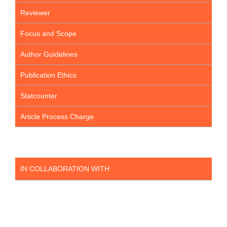
Reviewer
Focus and Scope
Author Guidelines
Publication Ethics
Statcounter
Article Process Charge
IN COLLABORATION WITH