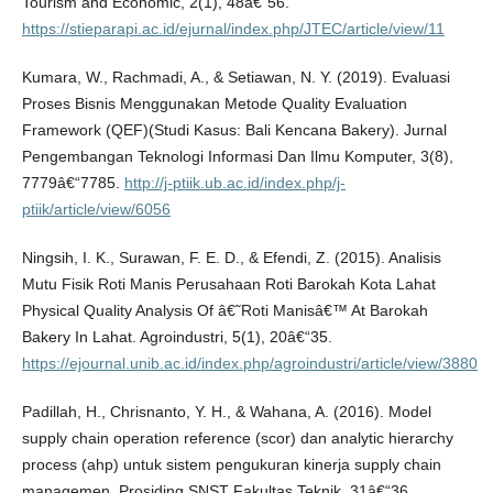
Tourism and Economic, 2(1), 48â€“56.
https://stieparapi.ac.id/ejurnal/index.php/JTEC/article/view/11
Kumara, W., Rachmadi, A., & Setiawan, N. Y. (2019). Evaluasi
Proses Bisnis Menggunakan Metode Quality Evaluation
Framework (QEF)(Studi Kasus: Bali Kencana Bakery). Jurnal
Pengembangan Teknologi Informasi Dan Ilmu Komputer, 3(8),
7779â€“7785.
http://j-ptiik.ub.ac.id/index.php/j-
ptiik/article/view/6056
Ningsih, I. K., Surawan, F. E. D., & Efendi, Z. (2015). Analisis
Mutu Fisik Roti Manis Perusahaan Roti Barokah Kota Lahat
Physical Quality Analysis Of â€˜Roti Manisâ€™ At Barokah
Bakery In Lahat. Agroindustri, 5(1), 20â€“35.
https://ejournal.unib.ac.id/index.php/agroindustri/article/view/3880
Padillah, H., Chrisnanto, Y. H., & Wahana, A. (2016). Model
supply chain operation reference (scor) dan analytic hierarchy
process (ahp) untuk sistem pengukuran kinerja supply chain
managemen. Prosiding SNST Fakultas Teknik, 31â€“36.