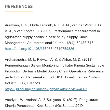
REFERENCES
Aramyan, L. H., Oude Lansink, A. G. J. M., van der Vorst, J. G.
A. J., & van Kooten, O. (2007). Performance measurement in
agriâ€food supply chains: a case study. Supply Chain
Management: An International Journal, 12(4), 304â€“315.
https://doi.org/10.1108/13598540710759826
Ardhanaputra, M. I., Ridwan, A. Y., & Akbar, M. D. (2019).
Pengembangan Sistem Monitoring Indikator Kinerja Sustainable
Production Berbasis Model Supply Chain Operations Reference
pada Industri Penyamakan Kulit. JISI: Jurnal Integrasi Sistem
Industri, 6(1), 19â€“28.
https://jurnal.umj.ac.id/index.php/jisi/article/view/4062
Aspriyati, W., Andani, A., & Sukiyono, K. (2017). Pengukuran
Kinerja Perusahaan Kopi Bubuk â€œSahabatâ€ Di