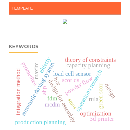
TEMPLATE
KEYWORDS
elderly
theory of constraints
promethee
automatic dosing system
capacity planning
maxim
integration method
operations research
load cell sensor
powder flow
hor
scor ds
design for assembly
design
green scor
ahp
fdm
rula
smes
mcdm
optimization
3d printer
production planning