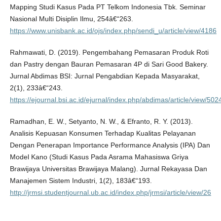
Mapping Studi Kasus Pada PT Telkom Indonesia Tbk. Seminar
Nasional Multi Disiplin Ilmu, 254â€“263.
https://www.unisbank.ac.id/ojs/index.php/sendi_u/article/view/4186
Rahmawati, D. (2019). Pengembahang Pemasaran Produk Roti
dan Pastry dengan Bauran Pemasaran 4P di Sari Good Bakery.
Jurnal Abdimas BSI: Jurnal Pengabdian Kepada Masyarakat,
2(1), 233â€“243.
https://ejournal.bsi.ac.id/ejurnal/index.php/abdimas/article/view/502
Ramadhan, E. W., Setyanto, N. W., & Efranto, R. Y. (2013).
Analisis Kepuasan Konsumen Terhadap Kualitas Pelayanan
Dengan Penerapan Importance Performance Analysis (IPA) Dan
Model Kano (Studi Kasus Pada Asrama Mahasiswa Griya
Brawijaya Universitas Brawijaya Malang). Jurnal Rekayasa Dan
Manajemen Sistem Industri, 1(2), 183â€“193.
http://jrmsi.studentjournal.ub.ac.id/index.php/jrmsi/article/view/26