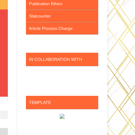
Publication Ethics
Statcounter
Article Process Charge
IN COLLABORATION WITH
TEMPLATE