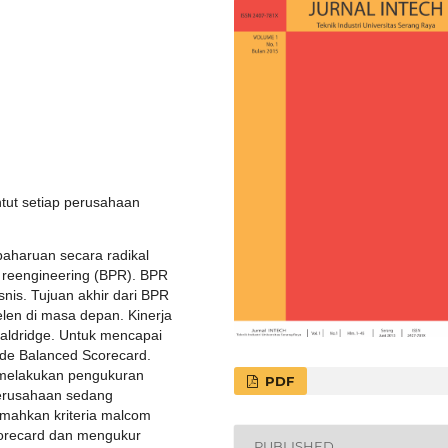
tut setiap perusahaan
baharuan secara radikal
reengineering (BPR). BPR
nis. Tujuan akhir dari BPR
len di masa depan. Kinerja
Baldridge. Untuk mencapai
ode Balanced Scorecard.
h melakukan pengukuran
PDF
perusahaan sedang
emahkan kriteria malcom
corecard dan mengukur
PUBLISHED