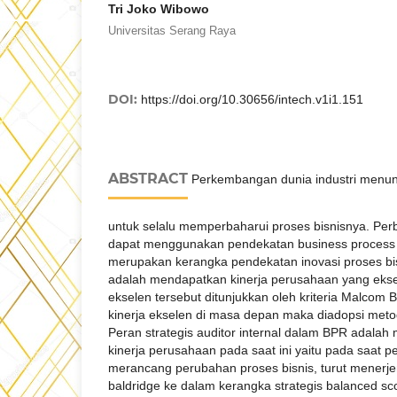
Tri Joko Wibowo
Universitas Serang Raya
DOI:
https://doi.org/10.30656/intech.v1i1.151
ABSTRACT
Perkembangan dunia industri menun
untuk selalu memperbaharui proses bisnisnya. Per
dapat menggunakan pendekatan business process 
merupakan kerangka pendekatan inovasi proses bis
adalah mendapatkan kinerja perusahaan yang ekse
ekselen tersebut ditunjukkan oleh kriteria Malcom 
kinerja ekselen di masa depan maka diadopsi met
Peran strategis auditor internal dalam BPR adala
kinerja perusahaan pada saat ini yaitu pada saat 
merancang perubahan proses bisnis, turut menerj
baldridge ke dalam kerangka strategis balanced s