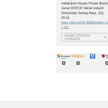
melakukan Inovasi Proses Bisnis
Jurnal INTECH Teknik Industri
Universitas Serang Raya
,
1
(1),
10-14.
https://doi.org/10.30656/intech.v1
1.151
MORE CITATION
FORMATS
0
0
0