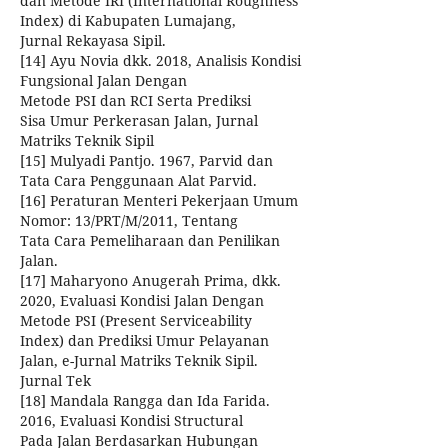
dan Metode IRI (International Roughness
Index) di Kabupaten Lumajang,
Jurnal Rekayasa Sipil.
[14] Ayu Novia dkk. 2018, Analisis Kondisi
Fungsional Jalan Dengan
Metode PSI dan RCI Serta Prediksi
Sisa Umur Perkerasan Jalan, Jurnal
Matriks Teknik Sipil
[15] Mulyadi Pantjo. 1967, Parvid dan
Tata Cara Penggunaan Alat Parvid.
[16] Peraturan Menteri Pekerjaan Umum
Nomor: 13/PRT/M/2011, Tentang
Tata Cara Pemeliharaan dan Penilikan
Jalan.
[17] Maharyono Anugerah Prima, dkk.
2020, Evaluasi Kondisi Jalan Dengan
Metode PSI (Present Serviceability
Index) dan Prediksi Umur Pelayanan
Jalan, e-Jurnal Matriks Teknik Sipil.
Jurnal Tek
[18] Mandala Rangga dan Ida Farida.
2016, Evaluasi Kondisi Structural
Pada Jalan Berdasarkan Hubungan