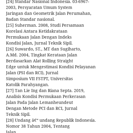
[24] Standar Nasional Indonesia. 03-6967-
2003, Persyaratan Umum System
Jaringan dan Geometrik Jalan Perumahan,
Badan Standar nasional.
[25] Suherman. 2008, Studi Persamaan
Korelasi Antara Ketidakrataan
Permukaan Jalan Dengan Indeks
Kondisi Jalan, Jurnal Teknik Sipil.
[26] Suwardo, ST., MT dan Sugiharto,
A.Md. 2004, Tingkat Kerataan Jalan
Berdasarkan Alat Rolling Straight
Edge untuk Mengestimasi Kondisi Pelayanan
Jalan (PSI dan RCI), Jurnal
Simposium VII FSTPT, Universitas
Katolik Parahyangan.
[27] Tan Lie Ing dan Riana Septa. 2019,
Analisis Kondisi Permukaan Perkerasan
Jalan Pada Jalan Lemanheundeut
Dengan Metode PCI dan RCI, Jurnal
Teknik Sipil.
[28] Undang â€“ undang Republik Indonesia.
Nomor 38 Tahun 2004, Tentang
Jalan.