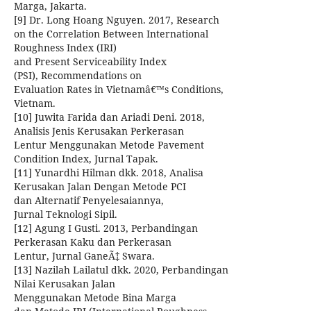
Marga, Jakarta.
[9] Dr. Long Hoang Nguyen. 2017, Research
on the Correlation Between International
Roughness Index (IRI)
and Present Serviceability Index
(PSI), Recommendations on
Evaluation Rates in Vietnamâ€™s Conditions,
Vietnam.
[10] Juwita Farida dan Ariadi Deni. 2018,
Analisis Jenis Kerusakan Perkerasan
Lentur Menggunakan Metode Pavement
Condition Index, Jurnal Tapak.
[11] Yunardhi Hilman dkk. 2018, Analisa
Kerusakan Jalan Dengan Metode PCI
dan Alternatif Penyelesaiannya,
Jurnal Teknologi Sipil.
[12] Agung I Gusti. 2013, Perbandingan
Perkerasan Kaku dan Perkerasan
Lentur, Jurnal GaneÃ‡ Swara.
[13] Nazilah Lailatul dkk. 2020, Perbandingan
Nilai Kerusakan Jalan
Menggunakan Metode Bina Marga