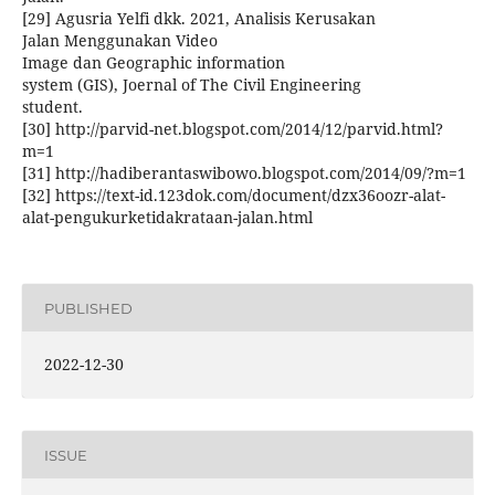
[29] Agusria Yelfi dkk. 2021, Analisis Kerusakan
Jalan Menggunakan Video
Image dan Geographic information
system (GIS), Joernal of The Civil Engineering
student.
[30] http://parvid-net.blogspot.com/2014/12/parvid.html?
m=1
[31] http://hadiberantaswibowo.blogspot.com/2014/09/?m=1
[32] https://text-id.123dok.com/document/dzx36oozr-alat-
alat-pengukurketidakrataan-jalan.html
PUBLISHED
2022-12-30
ISSUE