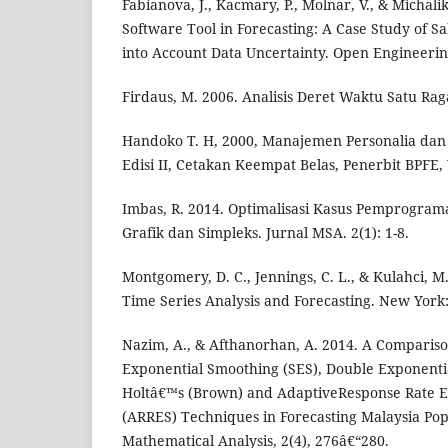
Fabianova, J., Kacmary, P., Molnar, V., & Michalik
Software Tool in Forecasting: A Case Study of Sa
into Account Data Uncertainty. Open Engineering
Firdaus, M. 2006. Analisis Deret Waktu Satu Rag
Handoko T. H, 2000, Manajemen Personalia da
Edisi II, Cetakan Keempat Belas, Penerbit BPFE,
Imbas, R. 2014. Optimalisasi Kasus Pemprogra
Grafik dan Simpleks. Jurnal MSA. 2(1): 1-8.
Montgomery, D. C., Jennings, C. L., & Kulahci, M
Time Series Analysis and Forecasting. New York:
Nazim, A., & Afthanorhan, A. 2014. A Comparis
Exponential Smoothing (SES), Double Exponenti
Holtâ€™s (Brown) and AdaptiveResponse Rate E
(ARRES) Techniques in Forecasting Malaysia Popu
Mathematical Analysis, 2(4), 276â€“280.