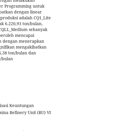
dengan melakukan
ier Programming untuk
apatkan dengan linear
iproduksi adalah CQ1_Lite
ak 6.220,93 ton/bulan,
n CQLL_Medium sebanyak
peroleh mencapai
ah dengan menerapkan
gnifikan mengakibatkan
5,38 ton/bulan dan
/bulan
imisasi Keuntungan
na Refinery Unit (RU) VI