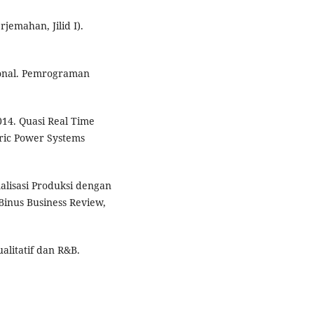
jemahan, Jilid I).
sional. Pemrograman
 2014. Quasi Real Time
tric Power Systems
malisasi Produksi dengan
inus Business Review,
alitatif dan R&B.