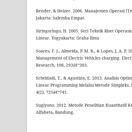
Render, & Heizer. 2006. Manajemen Operasi (Ter
Jakarta: Salemba Empat.
Siringoringo, H. 2005. Seri Teknik Riset Opera
Linear. Yogyakarta: Graha Ilmu
Soares, F. J., Almeida, P. M. R., & Lopes, J. A. P.
Management of Electric Vehicles charging. Elec
Research, 108, 293â€“303.
Sriwidadi, T., & Agustina, E. 2013. Analisis Opti
Linear Programming Melalui Metode Simpleks. B
4(2), 725â€“741.
Sugiyono. 2012. Metode Penelitian Kuantitatif Ku
Alfabeta, Bandung.