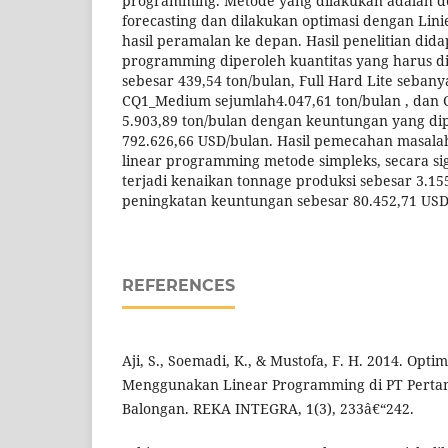
programming. Metode yang dilakukan adalah 
forecasting dan dilakukan optimasi dengan Lin
hasil peramalan ke depan. Hasil penelitian did
programming diperoleh kuantitas yang harus d
sebesar 439,54 ton/bulan, Full Hard Lite sebany
CQ1_Medium sejumlah4.047,61 ton/bulan , da
5.903,89 ton/bulan dengan keuntungan yang di
792.626,66 USD/bulan. Hasil pemecahan masal
linear programming metode simpleks, secara si
terjadi kenaikan tonnage produksi sebesar 3.15
peningkatan keuntungan sebesar 80.452,71 USD
REFERENCES
Aji, S., Soemadi, K., & Mustofa, F. H. 2014. Opt
Menggunakan Linear Programming di PT Pertami
Balongan. REKA INTEGRA, 1(3), 233â€“242.