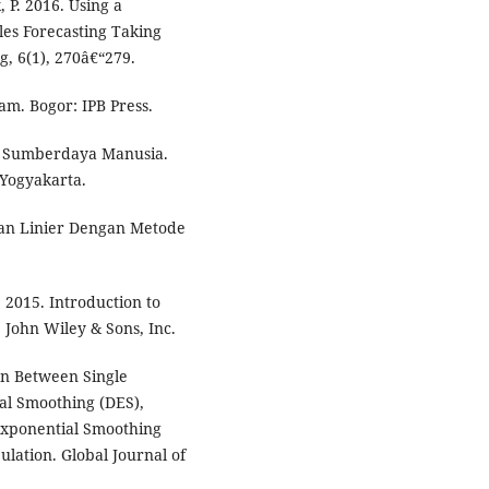
, P. 2016. Using a
les Forecasting Taking
, 6(1), 270â€“279.
am. Bogor: IPB Press.
n Sumberdaya Manusia.
 Yogyakarta.
man Linier Dengan Metode
. 2015. Introduction to
 John Wiley & Sons, Inc.
on Between Single
al Smoothing (DES),
xponential Smoothing
lation. Global Journal of