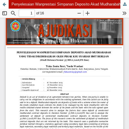
Penyelesaian Wanprestasi Simpanan Deposito Akad Mudharabah yang Tidak Dikembalikan oleh Pihak KSU Syariah BMT Berlian