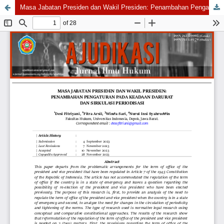
Masa Jabatan Presiden dan Wakil Presiden: Penambahan Pengaturan pada Keadaan Darurat dan Sirkulasi Periodisasi