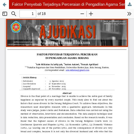
Faktor Penyebab Terjadinya Perceraian di Pengadilan Agama Serang