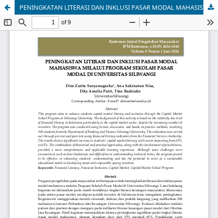
PENINGKATAN LITERASI DAN INKLUSI PASAR MODAL MAHASISWA MELALUI PROGRAM SEKOLAH PASAR MODAL DI UNIVERSITAS SILIWANGI