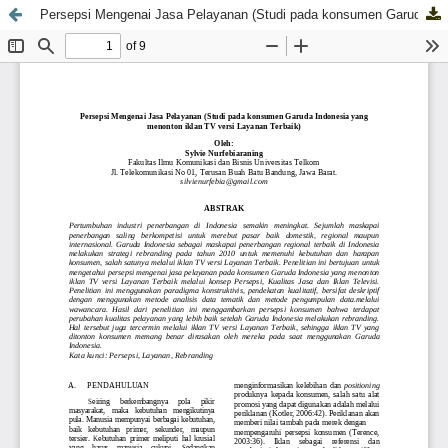
Persepsi Mengenai Jasa Pelayanan (Studi pada konsumen Garuda Indonesia yang menonton iklan TV versi Layanan Terbaik)