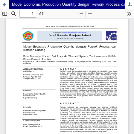
Model Economic Production Quantity dengan Rework Process dan Batasan Gudang
GTM-5MTXSVNV