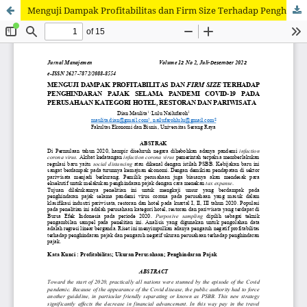
Menguji Dampak Profitabilitas dan Firm Size Terhadap Penghindaran Pajak Selama Pandemi Covid-19 Pada Perusahaan Kategori Hotel, Restoran dan Pariwisata