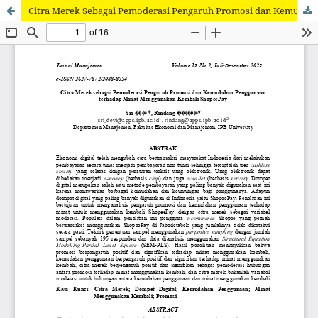
Citra Merek Sebagai Pemoderasi Pengaruh Promosi dan Kemudahan Penggunaan terhadap Minat Menggunakan Kembali ShopeePay