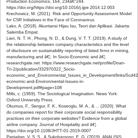
Production Economics, 164, 234â€“244.
https://doi.org/https://doi.org/10.1016/j.ijpe.2014.12.003
Krechowicz, M. (2021). Risk and Opportunity Assessment Model
for CSR Initiatives in the Face of Coronavirus.
Lako, A. (2018). Akuntansi Hijau Isu, Teori dan Aplikasi. Jakarta:
Salemba Empat.
Lien, N. T. H., Phong, N. D., & Dung, V. T. T. (2019). A study of
the relationship between company characteristics and the level
of disclosure on sustainability reporting of listed firms in mining,
manufacturing and â€¦. In Socio-Economic and â€¦.
researchgate.net. https://www.researchgate.net/profile/Doan-
Tri-2/publication/332970322_Socio-
economic_and_Environmental_Issues_in_Development/links/5cd42
economic-and-Environmental-Issues-in-
Development.pdf#page=108
Mills, c. (1959). The Sociological Imagination. News York:
Oxford University Press.
Okumus, F., Sengur, F. K., Koseoglu, M. A., & ... (2020). What
do companies report for their corporate social responsibility
practices on their corporate websites? Evidence from a global
airline company. Journal of Hospitality and â€¦.
https://doi.org/10.1108/JHTT-01-2019-0007
Panjaitan, V. S. S., & Sukoharsono, E. G. (2019). ANALISIS