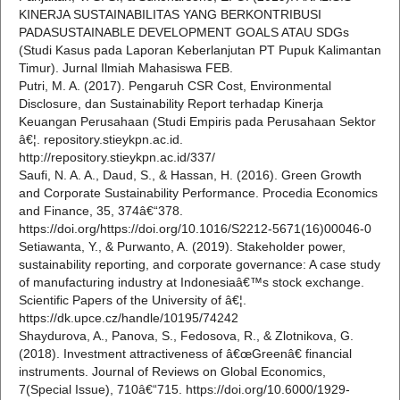
KINERJA SUSTAINABILITAS YANG BERKONTRIBUSI
PADASUSTAINABLE DEVELOPMENT GOALS ATAU SDGs
(Studi Kasus pada Laporan Keberlanjutan PT Pupuk Kalimantan
Timur). Jurnal Ilmiah Mahasiswa FEB.
Putri, M. A. (2017). Pengaruh CSR Cost, Environmental
Disclosure, dan Sustainability Report terhadap Kinerja
Keuangan Perusahaan (Studi Empiris pada Perusahaan Sektor
â€¦. repository.stieykpn.ac.id.
http://repository.stieykpn.ac.id/337/
Saufi, N. A. A., Daud, S., & Hassan, H. (2016). Green Growth
and Corporate Sustainability Performance. Procedia Economics
and Finance, 35, 374â€“378.
https://doi.org/https://doi.org/10.1016/S2212-5671(16)00046-0
Setiawanta, Y., & Purwanto, A. (2019). Stakeholder power,
sustainability reporting, and corporate governance: A case study
of manufacturing industry at Indonesiaâ€™s stock exchange.
Scientific Papers of the University of â€¦.
https://dk.upce.cz/handle/10195/74242
Shaydurova, A., Panova, S., Fedosova, R., & Zlotnikova, G.
(2018). Investment attractiveness of â€œGreenâ€ financial
instruments. Journal of Reviews on Global Economics,
7(Special Issue), 710â€“715. https://doi.org/10.6000/1929-