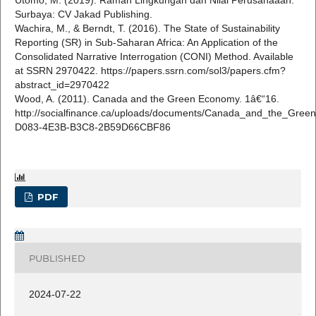
Utomo, M. (2019). Ramah Lingkungan dan Nilai Perusahaaan.
Surbaya: CV Jakad Publishing.
Wachira, M., & Berndt, T. (2016). The State of Sustainability
Reporting (SR) in Sub-Saharan Africa: An Application of the
Consolidated Narrative Interrogation (CONI) Method. Available
at SSRN 2970422. https://papers.ssrn.com/sol3/papers.cfm?
abstract_id=2970422
Wood, A. (2011). Canada and the Green Economy. 1â€“16.
http://socialfinance.ca/uploads/documents/Canada_and_the_Gre
D083-4E3B-B3C8-2B59D66CBF86
PDF
PUBLISHED
2024-07-22