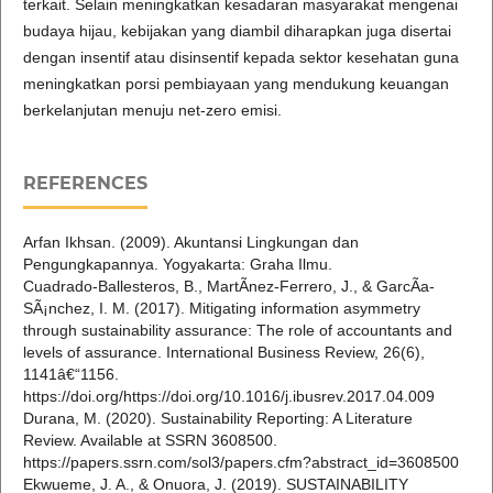
terkait. Selain meningkatkan kesadaran masyarakat mengenai
budaya hijau, kebijakan yang diambil diharapkan juga disertai
dengan insentif atau disinsentif kepada sektor kesehatan guna
meningkatkan porsi pembiayaan yang mendukung keuangan
berkelanjutan menuju net-zero emisi.
REFERENCES
Arfan Ikhsan. (2009). Akuntansi Lingkungan dan
Pengungkapannya. Yogyakarta: Graha Ilmu.
Cuadrado-Ballesteros, B., MartÃ­nez-Ferrero, J., & GarcÃ­a-
SÃ¡nchez, I. M. (2017). Mitigating information asymmetry
through sustainability assurance: The role of accountants and
levels of assurance. International Business Review, 26(6),
1141â€“1156.
https://doi.org/https://doi.org/10.1016/j.ibusrev.2017.04.009
Durana, M. (2020). Sustainability Reporting: A Literature
Review. Available at SSRN 3608500.
https://papers.ssrn.com/sol3/papers.cfm?abstract_id=3608500
Ekwueme, J. A., & Onuora, J. (2019). SUSTAINABILITY