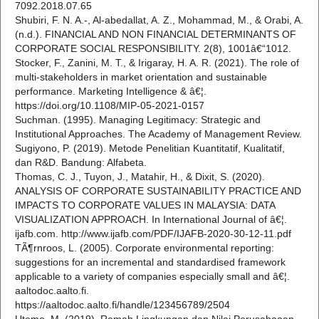
7092.2018.07.65
Shubiri, F. N. A.-, Al-abedallat, A. Z., Mohammad, M., & Orabi, A.
(n.d.). FINANCIAL AND NON FINANCIAL DETERMINANTS OF
CORPORATE SOCIAL RESPONSIBILITY. 2(8), 1001â€“1012.
Stocker, F., Zanini, M. T., & Irigaray, H. A. R. (2021). The role of
multi-stakeholders in market orientation and sustainable
performance. Marketing Intelligence & â€¦.
https://doi.org/10.1108/MIP-05-2021-0157
Suchman. (1995). Managing Legitimacy: Strategic and
Institutional Approaches. The Academy of Management Review.
Sugiyono, P. (2019). Metode Penelitian Kuantitatif, Kualitatif,
dan R&D. Bandung: Alfabeta.
Thomas, C. J., Tuyon, J., Matahir, H., & Dixit, S. (2020).
ANALYSIS OF CORPORATE SUSTAINABILITY PRACTICE AND
IMPACTS TO CORPORATE VALUES IN MALAYSIA: DATA
VISUALIZATION APPROACH. In International Journal of â€¦.
ijafb.com. http://www.ijafb.com/PDF/IJAFB-2020-30-12-11.pdf
TÃ¶rnroos, L. (2005). Corporate environmental reporting:
suggestions for an incremental and standardised framework
applicable to a variety of companies especially small and â€¦.
aaltodoc.aalto.fi.
https://aaltodoc.aalto.fi/handle/123456789/2504