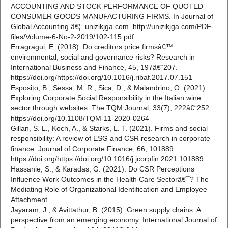
ACCOUNTING AND STOCK PERFORMANCE OF QUOTED
CONSUMER GOODS MANUFACTURING FIRMS. In Journal of
Global Accounting â€¦. unizikjga.com. http://unizikjga.com/PDF-
files/Volume-6-No-2-2019/102-115.pdf
Erragragui, E. (2018). Do creditors price firmsâ€™
environmental, social and governance risks? Research in
International Business and Finance, 45, 197â€“207.
https://doi.org/https://doi.org/10.1016/j.ribaf.2017.07.151
Esposito, B., Sessa, M. R., Sica, D., & Malandrino, O. (2021).
Exploring Corporate Social Responsibility in the Italian wine
sector through websites. The TQM Journal, 33(7), 222â€“252.
https://doi.org/10.1108/TQM-11-2020-0264
Gillan, S. L., Koch, A., & Starks, L. T. (2021). Firms and social
responsibility: A review of ESG and CSR research in corporate
finance. Journal of Corporate Finance, 66, 101889.
https://doi.org/https://doi.org/10.1016/j.jcorpfin.2021.101889
Hassanie, S., & Karadas, G. (2021). Do CSR Perceptions
Influence Work Outcomes in the Health Care Sectorâ€¯? The
Mediating Role of Organizational Identification and Employee
Attachment.
Jayaram, J., & Avittathur, B. (2015). Green supply chains: A
perspective from an emerging economy. International Journal of