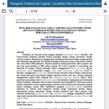
Pengaruh Intellectual Capital, Likuiditas Dan Konservatisme Akuntansi Terhadap Kinerja Keuangan Dengan Ukuran Perusahaan Sebagai Pemoderasi