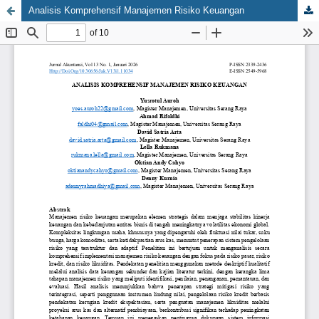
Analisis Komprehensif Manajemen Risiko Keuangan