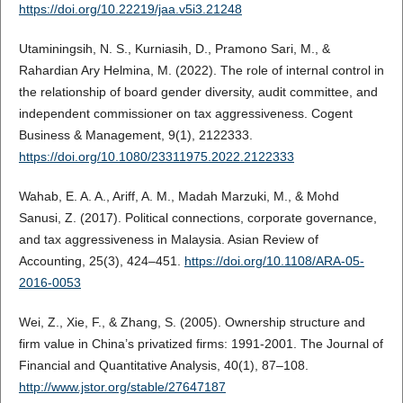
https://doi.org/10.22219/jaa.v5i3.21248
Utaminingsih, N. S., Kurniasih, D., Pramono Sari, M., &
Rahardian Ary Helmina, M. (2022). The role of internal control in
the relationship of board gender diversity, audit committee, and
independent commissioner on tax aggressiveness. Cogent
Business & Management, 9(1), 2122333.
https://doi.org/10.1080/23311975.2022.2122333
Wahab, E. A. A., Ariff, A. M., Madah Marzuki, M., & Mohd
Sanusi, Z. (2017). Political connections, corporate governance,
and tax aggressiveness in Malaysia. Asian Review of
Accounting, 25(3), 424–451.
https://doi.org/10.1108/ARA-05-
2016-0053
Wei, Z., Xie, F., & Zhang, S. (2005). Ownership structure and
firm value in China’s privatized firms: 1991-2001. The Journal of
Financial and Quantitative Analysis, 40(1), 87–108.
http://www.jstor.org/stable/27647187