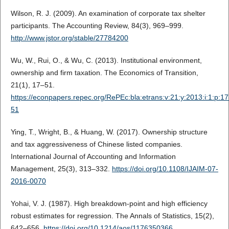
Wilson, R. J. (2009). An examination of corporate tax shelter
participants. The Accounting Review, 84(3), 969–999.
http://www.jstor.org/stable/27784200
Wu, W., Rui, O., & Wu, C. (2013). Institutional environment,
ownership and firm taxation. The Economics of Transition,
21(1), 17–51.
https://econpapers.repec.org/RePEc:bla:etrans:v:21:y:2013:i:1:p:17
51
Ying, T., Wright, B., & Huang, W. (2017). Ownership structure
and tax aggressiveness of Chinese listed companies.
International Journal of Accounting and Information
Management, 25(3), 313–332.
https://doi.org/10.1108/IJAIM-07-
2016-0070
Yohai, V. J. (1987). High breakdown-point and high efficiency
robust estimates for regression. The Annals of Statistics, 15(2),
642–656.
https://doi.org/10.1214/aos/1176350366