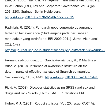
Erle, B. (2008). Tax Risk Management and Board Responsibility.
In W. Schön (Ed.), Tax and Corporate Governance Vol. 3 (pp.
205–220). Springer Berlin Heidelberg.
https://doi.org/10.1007/978-3-540-77276-7_15
Fadhilah, R. (2014). Pengaruh good corporate governance
terhadap tax avoidance (Studi empiris pada perusahaan
manufaktur yang terdaftar di BEI 2009-2011). Jurnal Akuntansi,
2(1), 1–22.
https://ejournal.unp.ac.id/students/index.php/akt/article/view/908/65
Fernández-Rodríguez, E., García-Fernández, R., & Martínez-
Arias, A. (2019). Influence of ownership structure on the
determinants of effective tax rates of Spanish companies.
Sustainability, 11(5), 1441.
https://doi.org/10.3390/su11051441
Field, A. (2009). Discover statistics using SPSS (and sex and
drugs and rock ’n’ roll) (Third). SAGE Publications Ltd.
Huber, P. J. (1981). Robust statistics (Vol. 20, Issue PART A).