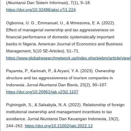
(Akuntansi Dan Sistem Informasi), 7(1), 9–18.
https://doi.org/10.32486/aksi.v7i1.224
Ogbonna, U. G., Emmanuel, U., & Mmesoma, E. A. (2022).
Effect of managerial ownership and tax aggressiveness on
financial performance of domestic systematically important
banks in Nigeria. American Journal of Economics and Business
Management, 5(10 SE-Articles), 51–71.
https://www.globalresearchnetwork.us/index.php/ajebm/article/view
Payamta, P., Karimah, P., & Aryani, Y. A. (2023). Ownership
structure and tax aggressiveness of tourism companies in
Indonesia. Jurnal Akuntansi Dan Bisnis, 23(2), 90–107.
https://doi.org/10.20961/jab.v23i2.1107
Pujiningsih, S., & Salsabyla, N. A. (2022). Relationship of foreign
institutional ownership and management incentives to tax
avoidance. Jurnal Akuntansi Dan Keuangan Indonesia, 19(2),
244–262.
https://doi.org/10.21002/jaki.2022.12