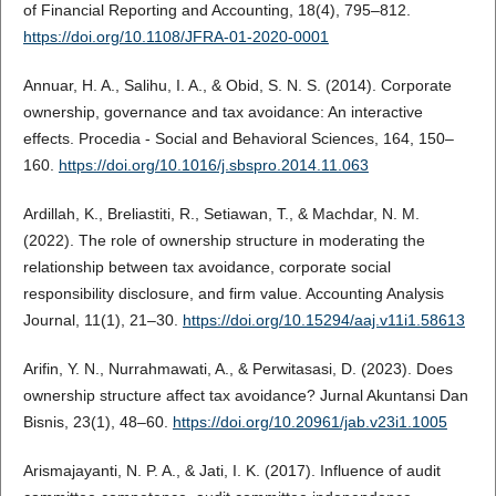
of Financial Reporting and Accounting, 18(4), 795–812.
https://doi.org/10.1108/JFRA-01-2020-0001
Annuar, H. A., Salihu, I. A., & Obid, S. N. S. (2014). Corporate
ownership, governance and tax avoidance: An interactive
effects. Procedia - Social and Behavioral Sciences, 164, 150–
160.
https://doi.org/10.1016/j.sbspro.2014.11.063
Ardillah, K., Breliastiti, R., Setiawan, T., & Machdar, N. M.
(2022). The role of ownership structure in moderating the
relationship between tax avoidance, corporate social
responsibility disclosure, and firm value. Accounting Analysis
Journal, 11(1), 21–30.
https://doi.org/10.15294/aaj.v11i1.58613
Arifin, Y. N., Nurrahmawati, A., & Perwitasasi, D. (2023). Does
ownership structure affect tax avoidance? Jurnal Akuntansi Dan
Bisnis, 23(1), 48–60.
https://doi.org/10.20961/jab.v23i1.1005
Arismajayanti, N. P. A., & Jati, I. K. (2017). Influence of audit