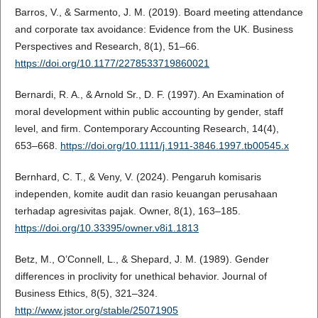
Barros, V., & Sarmento, J. M. (2019). Board meeting attendance
and corporate tax avoidance: Evidence from the UK. Business
Perspectives and Research, 8(1), 51–66.
https://doi.org/10.1177/2278533719860021
Bernardi, R. A., & Arnold Sr., D. F. (1997). An Examination of
moral development within public accounting by gender, staff
level, and firm. Contemporary Accounting Research, 14(4),
653–668.
https://doi.org/10.1111/j.1911-3846.1997.tb00545.x
Bernhard, C. T., & Veny, V. (2024). Pengaruh komisaris
independen, komite audit dan rasio keuangan perusahaan
terhadap agresivitas pajak. Owner, 8(1), 163–185.
https://doi.org/10.33395/owner.v8i1.1813
Betz, M., O’Connell, L., & Shepard, J. M. (1989). Gender
differences in proclivity for unethical behavior. Journal of
Business Ethics, 8(5), 321–324.
http://www.jstor.org/stable/25071905