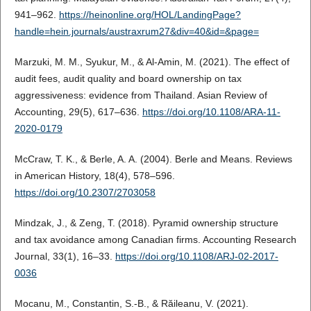
941–962.
https://heinonline.org/HOL/LandingPage?
handle=hein.journals/austraxrum27&div=40&id=&page=
Marzuki, M. M., Syukur, M., & Al-Amin, M. (2021). The effect of
audit fees, audit quality and board ownership on tax
aggressiveness: evidence from Thailand. Asian Review of
Accounting, 29(5), 617–636.
https://doi.org/10.1108/ARA-11-
2020-0179
McCraw, T. K., & Berle, A. A. (2004). Berle and Means. Reviews
in American History, 18(4), 578–596.
https://doi.org/10.2307/2703058
Mindzak, J., & Zeng, T. (2018). Pyramid ownership structure
and tax avoidance among Canadian firms. Accounting Research
Journal, 33(1), 16–33.
https://doi.org/10.1108/ARJ-02-2017-
0036
Mocanu, M., Constantin, S.-B., & Răileanu, V. (2021).