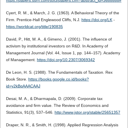
https://papers.ssrn.com/sol3/papers.cfm?abstract_id=3688888#
Cyert, R. M., & March, J. G. (1963). A Behavioral Theory of the
Firm. Prentice-Hall Englewood Cliffs, N.J.
https://doi.org/LK
-
https://worldcat.org/title/190835
David, P., Hitt, M. A., & Gimeno, J. (2001). The influence of
activism by institutional investors on R&D. In Academy of
Management Journal (Vol. 44, Issue 1, pp. 144–157). Academy
of Management.
https://doi.org/10.2307/3069342
De Leon, H. S. (1988). The Fundamentals of Taxation. Rex
Book Store.
https://books.google.co.id/books?
id=y2kBqAAACAAJ
Desai, M. A., & Dharmapala, D. (2009). Corporate tax
avoidance and firm value. The Review of Economics and
Statistics, 91(3), 537–546.
http://www.jstor.org/stable/25651357
Draper, N. R., & Smith, H. (1998). Applied Regression Analysis