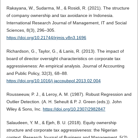
Rakayana, W., Sudarma, M., & Rosidi, R. (2021). The structure
of company ownership and tax avoidance in Indonesia.
International Research Journal of Management, IT and Social
Sciences, 8(3), 296–305.
https://doi.org/10.21744/irjmis.v8n3.1696
Richardson, G., Taylor, G., & Lanis, R. (2013). The impact of
board of director oversight characteristics on corporate tax
aggressiveness: An empirical analysis. Journal of Accounting
and Public Policy, 32(3), 68–88.
https://doi.org/10.1016/j.jaccpubpol.2013.02.004
Rousseeuw, P. J., & Leroy, A. M. (1987). Robust Regression and
Outlier Detection. (A. H. Seheult & P. J. Green (eds.)). John
Wiley & Sons, Inc.
https://doi.org/10.2307/2982847
Salaudeen, Y. M., & Ejeh, B. U. (2018). Equity ownership
structure and corporate tax aggressiveness: the Nigerian
context. Research Journal of Business and Management, 5(2),