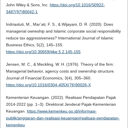
John Wiley & Sons, Inc.
https://doi.org/10.1016/S0922-
3487(97)80042-1
Indriastuti, M., Mar’ati, F. S., & Wijayani, D. R. (2020). Does
managerial owneship and Islamic corporate social responsibility
reduce tax aggressiveness? International Journal of Islamic
Business Ethics, 5(2), 145–155.
https://doi.org/10.30659/ijibe.5.2.145-155
Jensen, M. C., & Meckling, W. H. (1976). Theory of the firm:
Managerial behavior, agency costs and ownership structure.
Journal of Financial Economics, 3(4), 305–360.
https://doi.org/10.1016/0304-405X(76)90026-X
Kementerian Keuangan. (2022). Realisasi Pendapatan Pajak
2014-2022 (pp. 1–3). Direktorat Jenderal Pajak-Kementerian
Keuangan.
https://www.kemenkeu.go.id/informasi-
publik/anggaran-dan-realisasi-keuangan/realisasi-pendapatan-
kemenkeu